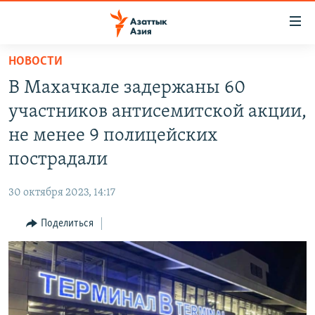
Доступность
ссылок
Вернуться
НОВОСТИ
к
ЦЕНТРАЛЬНАЯ АЗИЯ
В Махачкале задержаны 60
основному
НОВОСТИ
КАЗАХСТАН
содержанию
участников антисемитской акции,
ВОЙНА В УКРАИНЕ
Вернутся
КЫРГЫЗСТАН
не менее 9 полицейских
к
НА ДРУГИХ ЯЗЫКАХ
УЗБЕКИСТАН
пострадали
главной
ТАДЖИКИСТАН
ҚАЗАҚША
навигации
ПОДПИШИТЕСЬ НА НАС В СОЦСЕТЯХ
30 октября 2023, 14:17
Вернутся
КЫРГЫЗЧА
к
Поделиться
ЎЗБЕКЧА
поиску
ТОҶИКӢ
Все сайты РСЕ/РС
TÜRKMENÇE