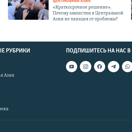
ЦЕНТРАЛЬНАЯ АЗИЯ
«Краткосрочное решение».
Почему амнистии в Центральной
Азии не панацея от проблемы?
Е РУБРИКИ
ПОДПИШИТЕСЬ НА НАС В
я Азия
века