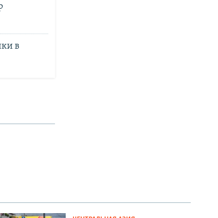
Р
чки в