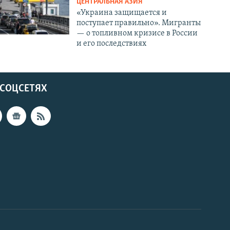
ЦЕНТРАЛЬНАЯ АЗИЯ
«Украина защищается и
поступает правильно». Мигранты
— о топливном кризисе в России
и его последствиях
 СОЦСЕТЯХ