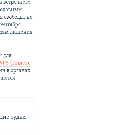
а встречного
уголовным
я свободы, но
 сентября
одам лишения
й для
WPS (Индекс
щин в органах
гаются
ние судьи