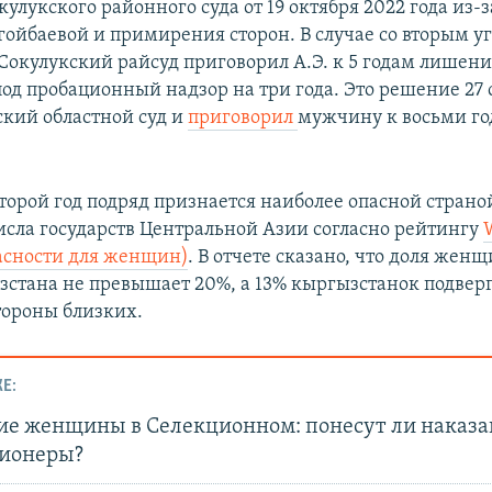
лукского районного суда от 19 октября 2022 года из-з
гойбаевой и примирения сторон. В случае со вторым 
 Сокулукский райсуд приговорил А.Э. к 5 годам лишени
под пробационный надзор на три года. Это решение 27
кий областной суд и
приговорил
мужчину к восьми г
торой год подряд признается наиболее опасной страно
сла государств Центральной Азии согласно рейтингу
асности для женщин)
. В отчете сказано, что доля жен
зстана не превышает 20%, а 13% кыргызстанок подвер
тороны близких.
Е:
ие женщины в Селекционном: понесут ли наказа
ионеры?