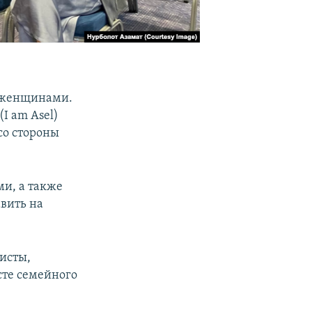
д женщинами.
I am Asel)
со стороны
и, а также
вить на
исты,
сте семейного