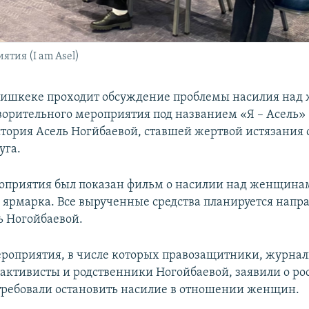
тия (I am Asel)
 Бишкеке проходит обсуждение проблемы насилия на
ворительного мероприятия под названием «Я – Асель» (
стория Асель Ногйбаевой, ставшей жертвой истязания 
уга.
оприятия был показан фильм о насилии над женщинам
 ярмарка. Все вырученные средства планируется напра
ь Ногойбаевой.
роприятия, в числе которых правозащитники, журнал
активисты и родственники Ногойбаевой, заявили о ро
требовали остановить насилие в отношении женщин.