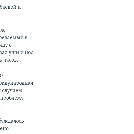
баевой и
еле
зреваемый в
ицу с
зал уши и нос
 часов.
30
Международная
м случаем
н проблему
.
буждалось
щено