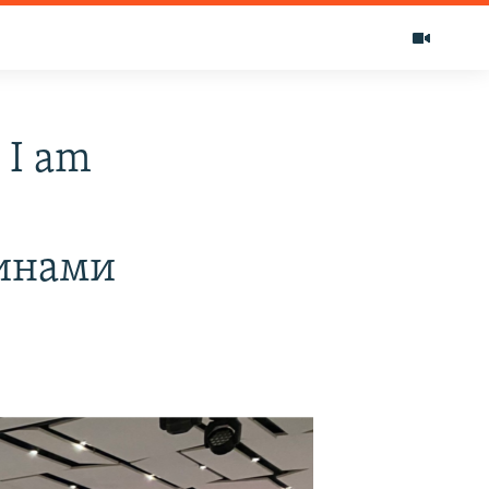
 I am
щинами