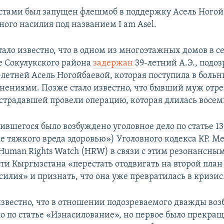
стами был запущен флешмоб в поддержку Асель Ногой
ного насилия под названием I am Asel.
тало известно, что в одном из многоэтажных домов в с
 Сокулукского района
задержан
39-летний А.Э., подо
летней Асель Ногойбаевой, которая поступила в больн
ениями. Позже стало известно, что бывший муж отре
традавшей провели операцию, которая длилась восемь
ившегося было возбуждено уголовное дело по статье 1
 тяжкого вреда здоровью») Уголовного кодекса КР. 
Human Rights Watch (HRW) в связи с этим резонансны
сти Кыргызстана «перестать отодвигать на второй пла
илия» и признать, что она уже превратилась в кризис
известно, что в отношении подозреваемого дважды воз
ло по статье «Изнасилование», но первое было прекра