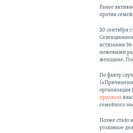
Ранее активи
против семей
20 сентября с
Селекционное
истязании 36-
ножевыми ран
женщине. Пос
По факту случ
(«Причинение
организация 
призвала
вла
семейного нас
Позже стало 
уголовное де