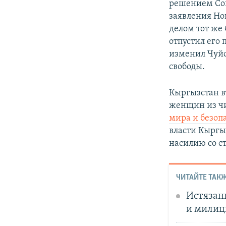
решением Соку
заявления Но
делом тот же
отпустил его 
изменил Чуйс
свободы.
Кыргызстан в
женщин из чи
мира и безоп
власти Кыргы
насилию со с
ЧИТАЙТЕ ТАКЖ
Истязан
и милиц