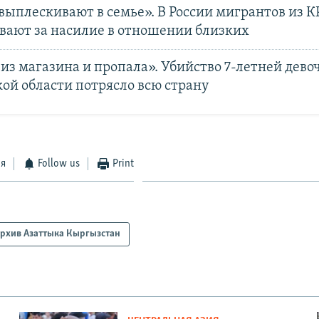
выплескивают в семье». В России мигрантов из К
вают за насилие в отношении близких
з магазина и пропала». Убийство 7-летней дево
ой области потрясло всю страну
ся
Follow us
Print
рхив Азаттыка Кыргызстан