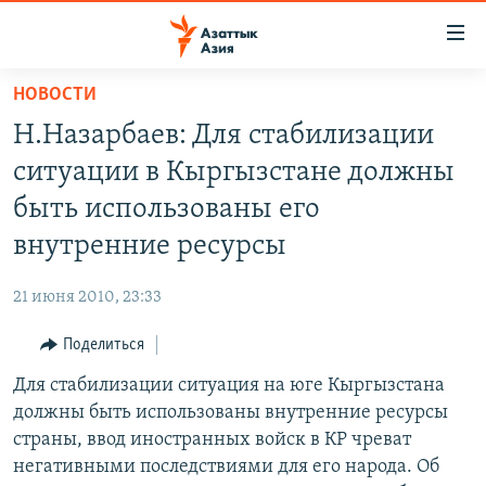
Доступность
ссылок
Вернуться
НОВОСТИ
к
ЦЕНТРАЛЬНАЯ АЗИЯ
Н.Назарбаев: Для стабилизации
основному
НОВОСТИ
КАЗАХСТАН
содержанию
ситуации в Кыргызстане должны
ВОЙНА В УКРАИНЕ
Вернутся
КЫРГЫЗСТАН
быть использованы его
к
НА ДРУГИХ ЯЗЫКАХ
УЗБЕКИСТАН
внутренние ресурсы
главной
ТАДЖИКИСТАН
ҚАЗАҚША
навигации
ПОДПИШИТЕСЬ НА НАС В СОЦСЕТЯХ
21 июня 2010, 23:33
Вернутся
КЫРГЫЗЧА
к
Поделиться
ЎЗБЕКЧА
поиску
Для стабилизации ситуация на юге Кыргызстана
ТОҶИКӢ
Все сайты РСЕ/РС
должны быть использованы внутренние ресурсы
TÜRKMENÇE
страны, ввод иностранных войск в КР чреват
негативными последствиями для его народа. Об