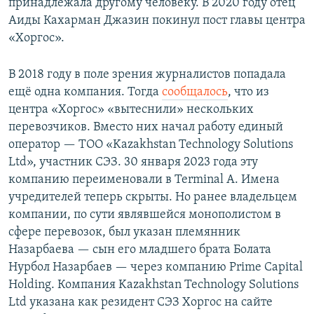
принадлежала другому человеку. В 2020 году отец
Аиды Кахарман Джазин покинул пост главы центра
«Хоргос».
В 2018 году в поле зрения журналистов попадала
ещё одна компания. Тогда
сообщалось
, что из
центра «Хоргос» «вытеснили» нескольких
перевозчиков. Вместо них начал работу единый
оператор — ТОО «Kazakhstan Technology Solutions
Ltd», участник СЭЗ. 30 января 2023 года эту
компанию переименовали в Terminal A. Имена
учредителей теперь скрыты. Но ранее владельцем
компании, по сути являвшейся монополистом в
сфере перевозок, был указан племянник
Назарбаева — сын его младшего брата Болата
Нурбол Назарбаев — через компанию Prime Capital
Holding. Компания Kazakhstan Technology Solutions
Ltd указана как резидент СЭЗ Хоргос на сайте