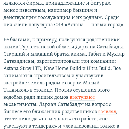
являются фирмы, принадлежащие и фигурам
менее известным, например бывшим и
действующим госслужащим и их родным. Среди
них очень популярна СЭЗ «Астана — новый город».
Её благами, к примеру, пользуются родственники
акима Туркестанской области Дархана Сатыбалды.
Старший и младший братья акима, Габит и Мухтар
Сатвалдиевы, зарегистрировали три компании:
Astana Stroy LTD, New Home Build и Ultra Build. Все
занимаются строительством и участвуют в
застройке земель рядом с озером Малый
Талдыколь в столице. Против осушения этого
водоёма ради жилых домов
выступают
экоактивисты. Дархан Сатыбалды на вопрос о
бизнесе его ближайших родственников
заявлял
,
что те никогда «не мешают» его работе, «не
участвуют в тендерах» и «локализованы только в