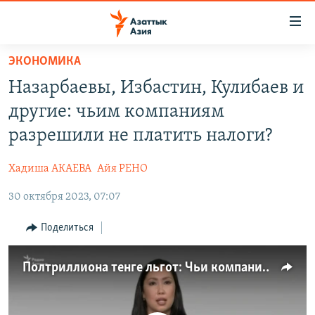
Доступность
ссылок
Вернуться
ЭКОНОМИКА
к
ЦЕНТРАЛЬНАЯ АЗИЯ
Назарбаевы, Избастин, Кулибаев и
основному
НОВОСТИ
КАЗАХСТАН
содержанию
другие: чьим компаниям
ВОЙНА В УКРАИНЕ
Вернутся
КЫРГЫЗСТАН
разрешили не платить налоги?
к
НА ДРУГИХ ЯЗЫКАХ
УЗБЕКИСТАН
главной
Хадиша АКАЕВА
Айя РЕНО
ТАДЖИКИСТАН
ҚАЗАҚША
навигации
ПОДПИШИТЕСЬ НА НАС В СОЦСЕТЯХ
Вернутся
30 октября 2023, 07:07
КЫРГЫЗЧА
к
ЎЗБЕКЧА
Поделиться
поиску
ТОҶИКӢ
Все сайты РСЕ/РС
Полтриллиона тенге льгот: Чьи компании не платят налоги как резиденты СЭЗ Казахстана?
TÜRKMENÇE