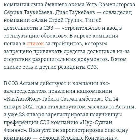
компания сына бывшего акима Усть-Каменогорска
Серика Таукебаева. Диас Таукебаев — совладелец
компании «Алан Строй Групп». Тип её
деятельности в СЭЗ — «строительство и ввод в
эксплуатацию объектов». В апреле компания
попала в
список
застройщиков, которым
запрещено привлекать средства дольщиков из-за
отсутствия разрешительных документов. В этом
списке есть и другие резиденты СЭЗ.
В СЭЗ Астаны действуют и компании экс-
зампредседателя правления нацкомпании
«КазАвтоЖол» Габита Сатмагамбетова. Он 14
января 2021 года стал депутатом маслихата Астаны,
а уже 28 января зарегистрировал получившую
преференции СЭЗ компанию «Нур-Султан
Финанс». В августе он зарегистрировал ещё одну
компанию — «Елорда Курылыс Консалтинг»,