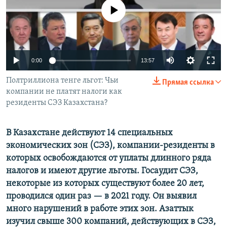
No media source currently available
Auto
0:00
13:57
240p
Полтриллиона тенге льгот: Чьи
Прямая ссылка
компании не платят налоги как
360p
резиденты СЭЗ Казахстана?
480p
Auto
240p
360p
480p
720p
В Казахстане действуют 14 специальных
720p
1080p
экономических зон (СЭЗ), компании-резиденты в
1080p
которых освобождаются от уплаты длинного ряда
налогов и имеют другие льготы. Госаудит СЭЗ,
некоторые из которых существуют более 20 лет,
проводился один раз — в 2021 году. Он выявил
много нарушений в работе этих зон. Азаттык
изучил свыше 300 компаний, действующих в СЭЗ,