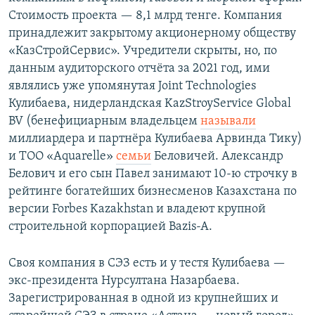
Стоимость проекта — 8,1 млрд тенге. Компания
принадлежит закрытому акционерному обществу
«КазСтройСервис». Учредители скрыты, но, по
данным аудиторского отчёта за 2021 год, ими
являлись уже упомянутая Joint Technologies
Кулибаева, нидерландская KazStroyService Global
BV (бенефициарным владельцем
называли
миллиардера и партнёра Кулибаева Арвинда Тику)
и ТОО «Aquarelle»
семьи
Беловичей. Александр
Белович и его сын Павел занимают 10-ю строчку в
рейтинге богатейших бизнесменов Казахстана по
версии Forbes Kazakhstan и владеют крупной
строительной корпорацией Bazis-A.
Своя компания в СЭЗ есть и у тестя Кулибаева —
экс-президента Нурсултана Назарбаева.
Зарегистрированная в одной из крупнейших и