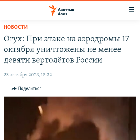
Доступность
ссылок
Вернуться
НОВОСТИ
к
ЦЕНТРАЛЬНАЯ АЗИЯ
Oryx: При атаке на аэродромы 17
основному
НОВОСТИ
КАЗАХСТАН
содержанию
октября уничтожены не менее
ВОЙНА В УКРАИНЕ
Вернутся
КЫРГЫЗСТАН
девяти вертолётов России
к
НА ДРУГИХ ЯЗЫКАХ
УЗБЕКИСТАН
главной
23 октября 2023, 18:32
ТАДЖИКИСТАН
ҚАЗАҚША
навигации
ПОДПИШИТЕСЬ НА НАС В СОЦСЕТЯХ
Вернутся
Поделиться
КЫРГЫЗЧА
к
ЎЗБЕКЧА
поиску
ТОҶИКӢ
Все сайты РСЕ/РС
TÜRKMENÇE