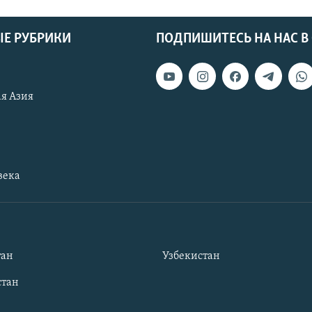
Е РУБРИКИ
ПОДПИШИТЕСЬ НА НАС В
я Азия
века
тан
Узбекистан
тан