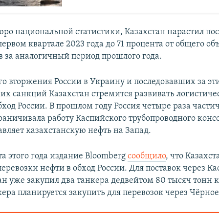
ро национальной статистики, Казахстан нарастил по
первом квартале 2023 года до 71 процента от общего об
ов за аналогичный период прошлого года.
го вторжения России в Украину и последовавших за эт
их санкций Казахстан стремится развивать логистиче
бход России. В прошлом году Россия четыре раза части
раничивала работу Каспийского трубопроводного конс
авляет казахстанскую нефть на Запад.
та этого года издание Bloomberg
сообщило
, что Казахст
еревозки нефти в обход России. Для поставок через К
ан уже закупил два танкера дедвейтом 80 тысяч тонн 
кера планируется закупить для перевозок через Чёрное