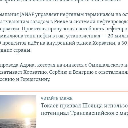
омпания JANAF управляет нефтяным терминалом на ос
атывающим заводом в Риеке и системой нефтепровод
орватии. Проектная пропускная способность нефтепро
4 миллиона тонн нефти в год, установленная — 20 милл
0 процентов идёт на внутренний рынок Хорватии, а 6
едние страны.
бопровода Адриа, которая начинается с Омишальского 
хватывает Хорватию, Сербию и Венгрию с ответвления
оснию и Герцеговину.
ЧИТАЙТЕ ТАКЖЕ:
Токаев призвал Шольца использо
потенциал Транскаспийского м