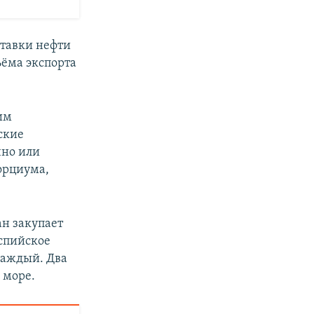
ставки нефти
ъёма экспорта
им
ские
чно или
орциума,
ан закупает
аспийское
каждый. Два
 море.