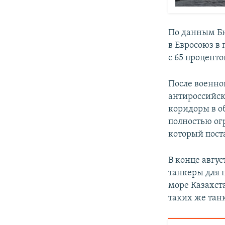
По данным Бю
в Евросоюз в 
с 65 процент
После военно
антироссийск
коридоры в о
полностью ог
который пост
В конце авгус
танкеры для п
море Казахст
таких же тан