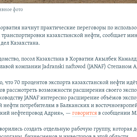
ивное фото
Хорватия начнут практические переговоры по использ
 транспортировки казахстанской нефти, сообщает ми
дел Казахстана.
домство, посол Казахстана в Хорватии Акылбек Камал
главой компании Jadranski naftovod (JANAF) Степаном 
о, что 70 процентов экспорта казахстанской нефти идё
тов рассмотреть возможности расширения своего экспо
ководству JANAF интересно расширение объёмов экспо
й нефти потребителям в Балканских и восточноевропе
ский нефтепровод Адрия», —
говорится
в сообщении М
ворились создать отдельную рабочую группу, которая 
сорганы, бизнесменов и инвесторов в этой области.