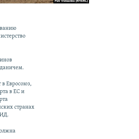
ованию
нистерство
динов
Аданичем.
т в Евросоюз,
рта в ЕС и
рта
йских странах
ИД.
должна