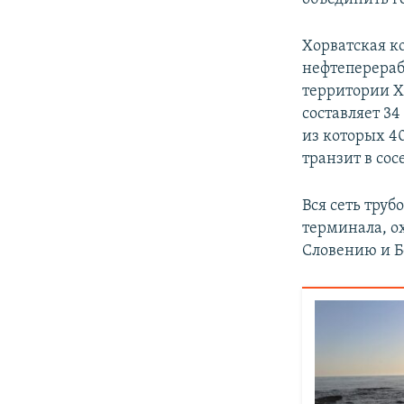
Хорватская к
нефтеперераб
территории Х
составляет 3
из которых 4
транзит в сос
Вся сеть тру
терминала, о
Словению и Б