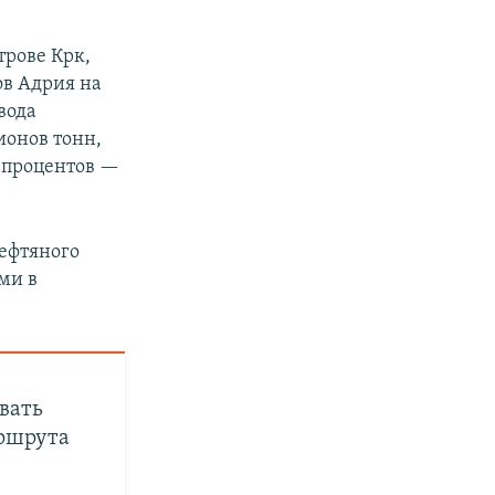
трове Крк,
ов Адрия на
вода
ионов тонн,
0 процентов —
нефтяного
ми в
вать
аршрута