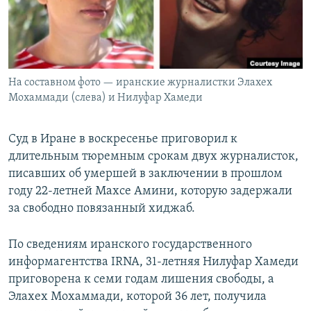
На составном фото — иранские журналистки Элахех
Мохаммади (слева) и Нилуфар Хамеди
Суд в Иране в воскресенье приговорил к
длительным тюремным срокам двух журналисток,
писавших об умершей в заключении в прошлом
году 22-летней Махсе Амини, которую задержали
за свободно повязанный хиджаб.
По сведениям иранского государственного
информагентства IRNA, 31-летняя Нилуфар Хамеди
приговорена к семи годам лишения свободы, а
Элахех Мохаммади, которой 36 лет, получила