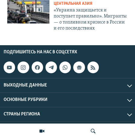
ЦЕНТРАЛЬНАЯ АЗИЯ
«Украина защищается и
поступает правильно». Мигранты
— о топливном кризисе в России
и его последствиях
ПОДПИШИТЕСЬ НА НАС В СОЦСЕТЯХ
ВЫХОДНЫЕ ДАННЫЕ
ОСНОВНЫЕ РУБРИКИ
СТРАНЫ РЕГИОНА
Азаттык Азия © 2026 RFE/RL, Inc. | Все права защищены.