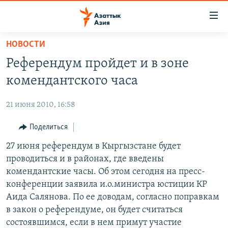
Доступность
ссылок
Вернуться
НОВОСТИ
к
ЦЕНТРАЛЬНАЯ АЗИЯ
Референдум пройдет и в зоне
основному
НОВОСТИ
КАЗАХСТАН
содержанию
комендантского часа
ВОЙНА В УКРАИНЕ
Вернутся
КЫРГЫЗСТАН
к
21 июня 2010, 16:58
НА ДРУГИХ ЯЗЫКАХ
УЗБЕКИСТАН
главной
Поделиться
ТАДЖИКИСТАН
ҚАЗАҚША
навигации
ПОДПИШИТЕСЬ НА НАС В СОЦСЕТЯХ
Вернутся
27 июня референдум в Кыргызстане будет
КЫРГЫЗЧА
к
проводиться и в районах, где введены
ЎЗБЕКЧА
поиску
комендантские часы. Об этом сегодня на пресс-
ТОҶИКӢ
Все сайты РСЕ/РС
конференции заявила и.о.министра юстиции КР
Аида Салянова. По ее доводам, согласно поправкам
TÜRKMENÇE
в закон о референдуме, он будет считаться
состоявшимся, если в нем примут участие