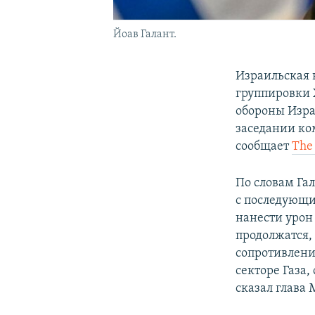
Йоав Галант.
Израильская 
группировки 
обороны Изра
заседании ко
сообщает
The 
По словам Гал
с последующ
нанести урон
продолжатся,
сопротивлени
секторе Газа,
сказал глава