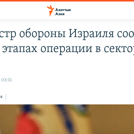
тр обороны Израиля со
 этапах операции в секто
 03:31
ся