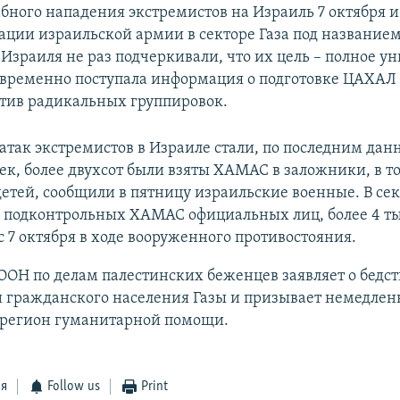
бного нападения экстремистов на Израиль 7 октября и
ации израильской армии в секторе Газа под названи
 Израиля не раз подчеркивали, что их цель – полное 
ременно поступала информация о подготовке ЦАХАЛ
тив радикальных группировок.
так экстремистов в Израиле стали, по последним дан
ек, более двухсот были взяты ХАМАС в заложники, в т
етей, сообщили в пятницу израильские военные. В сек
 подконтрольных ХАМАС официальных лиц, более 4 т
 7 октября в ходе вооруженного противостояния.
ООН по делам палестинских беженцев заявляет о бедс
 гражданского населения Газы и призывает немедлен
в регион гуманитарной помощи.
ся
Follow us
Print