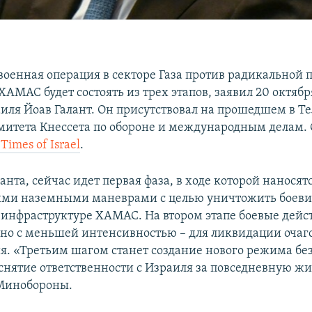
военная операция в секторе Газа против радикальной 
ХАМАС будет состоять из трех этапов, заявил 20 октяб
иля Йоав Галант. Он присутствовал на прошедшем в Т
митета Кнессета по обороне и международным делам. 
Times of Israel
.
анта, сейчас идет первая фаза, в ходе которой нанося
ими наземными маневрами с целью уничтожить боеви
 инфраструктуре ХАМАС. На втором этапе боевые дейс
 но с меньшей интенсивностью – для ликвидации очаг
я. «Третьим шагом станет создание нового режима бе
 снятие ответственности с Израиля за повседневную жи
 Минобороны.