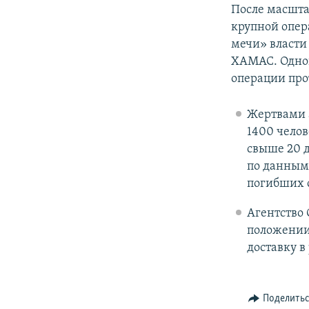
После масшта
крупной опер
мечи» власти
ХАМАС. Однов
операции про
Жертвами а
1400 челов
свыше 20 д
по данным
погибших с
Агентство 
положении
доставку 
Поделить