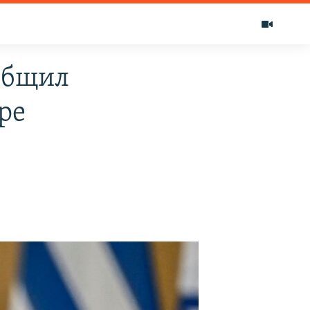
общил
ре