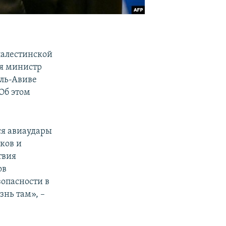
палестинской
ря министр
ель-Авиве
Об этом
тся авиаудары
ков и
твия
ов
зопасности в
знь там», –