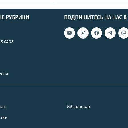
Е РУБРИКИ
ПОДПИШИТЕСЬ НА НАС В
я Азия
века
тан
Узбекистан
тан