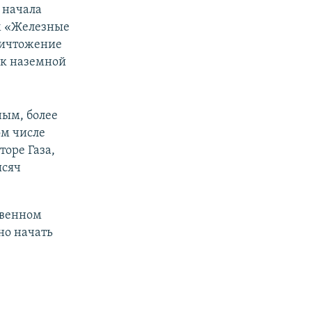
 начала
ем «Железные
уничтожение
 к наземной
ным, более
ом числе
торе Газа,
ысяч
твенном
но начать