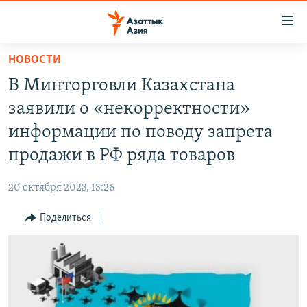
Доступность
ссылок
Вернуться
НОВОСТИ
к
ЦЕНТРАЛЬНАЯ АЗИЯ
В Минторговли Казахстана
основному
НОВОСТИ
КАЗАХСТАН
содержанию
заявили о «некорректности»
ВОЙНА В УКРАИНЕ
Вернутся
КЫРГЫЗСТАН
информации по поводу запрета
к
НА ДРУГИХ ЯЗЫКАХ
УЗБЕКИСТАН
продажи в РФ ряда товаров
главной
ТАДЖИКИСТАН
ҚАЗАҚША
навигации
ПОДПИШИТЕСЬ НА НАС В СОЦСЕТЯХ
20 октября 2023, 13:26
Вернутся
КЫРГЫЗЧА
к
Поделиться
ЎЗБЕКЧА
поиску
ТОҶИКӢ
Все сайты РСЕ/РС
TÜRKMENÇE