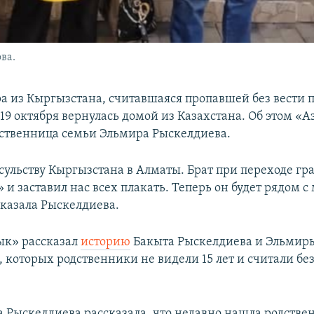
ва.
а из Кыргызстана, считавшаяся пропавшей без вести п
а 19 октября вернулась домой из Казахстана. Об этом «
ственница семьи Эльмира Рыскелдиева.
сульству Кыргызстана в Алматы. Брат при переходе г
и заставил нас всех плакать. Теперь он будет рядом с
сказала Рыскелдиева.
ык» рассказал
историю
Бакыта Рыскелдиева и Эльмир
 которых родственники не видели 15 лет и считали без
а Рыскелдиева рассказала, что недавно нашла родстве