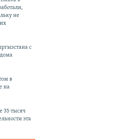
работали,
ольку не
 их
ыргызстана с
 дома
том в
е на
е 35 тысяч
ельности эта