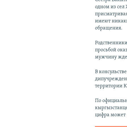
одном из сел
присматривая 
имеют никаки
обращения.
Родственники
просьбой ока
мужчину ждет
В консульств
дипучреждени
территории К
По официальн
кыргызстанце
цифра может 