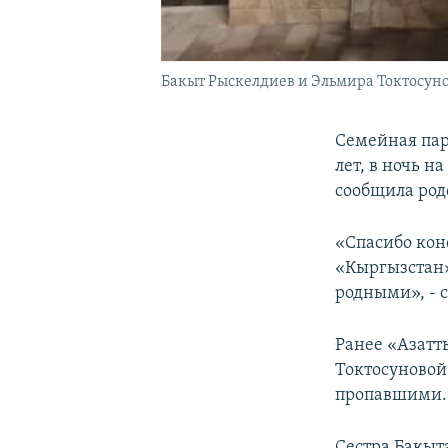
Бакыт Рыскелдиев и Эльмира Токтосуно
Семейная пар
лет, в ночь н
сообщила род
«Спасибо кон
«Кыргызстан» 
родными», - 
Ранее «Азатт
Токтосуновой,
пропавшими.
Сестра Бакыт