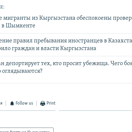
Е:
е мигранты из Кыргызстана обеспокоены провер
 в Шымкенте
ение правил пребывания иностранцев в Казахст
оило граждан и власти Кыргызстана
н депортирует тех, кто просит убежища. Чего бо
о оглядываются?
ся
Follow us
Print