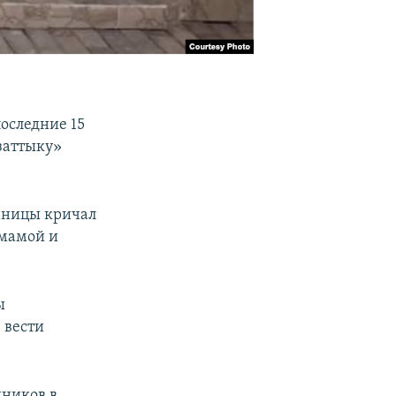
оследние 15
Азаттыку»
раницы кричал
 мамой и
ы
 вести
нников в