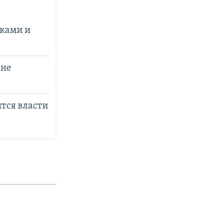
ками и
ане
ятся власти