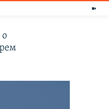
 о
орем