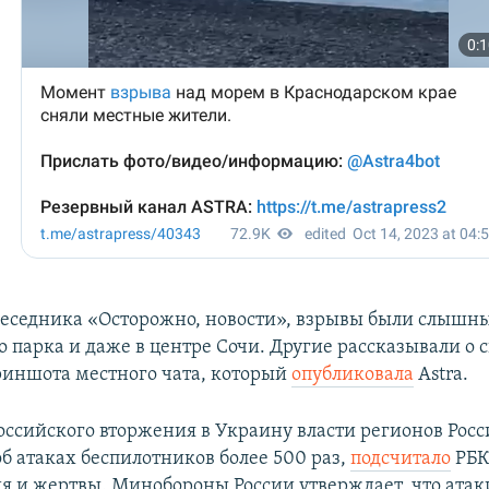
еседника «Осторожно, новости», взрывы были слышны
 парка и даже в центре Сочи. Другие рассказывали о 
криншота местного чата, который
опубликовала
Astra.
оссийского вторжения в Украину власти регионов Росс
б атаках беспилотников более 500 раз,
подсчитало
РБК.
 и жертвы. Минобороны России утверждает, что атаки