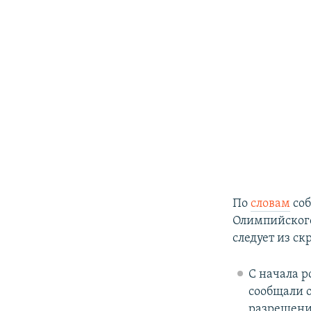
По
словам
соб
Олимпийского
следует из с
С начала р
сообщали о
разрешения