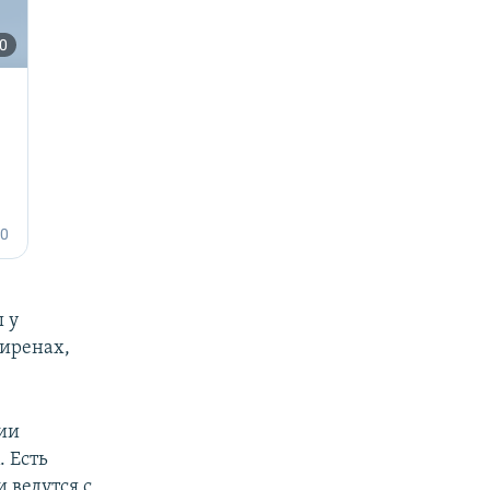
 у
сиренах,
ии
 Есть
 ведутся с