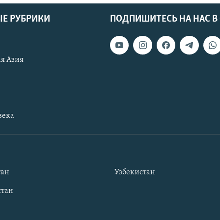
Е РУБРИКИ
ПОДПИШИТЕСЬ НА НАС В
я Азия
века
тан
Узбекистан
тан