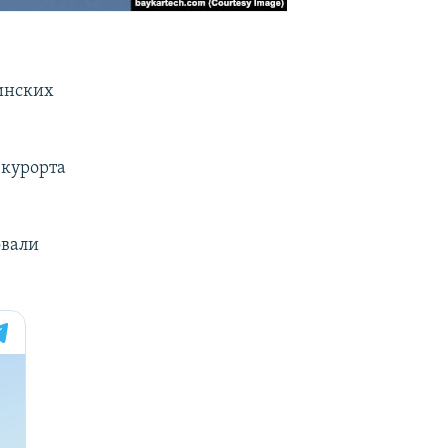
инских
 курорта
овали