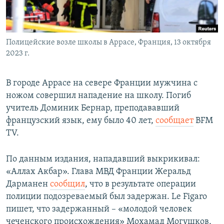
Полицейские возле школы в Аррасе, Франция, 13 октября
2023 г.
В городе Аррасе на севере Франции мужчина с
ножом совершил нападение на школу. Погиб
учитель Доминик Бернар, преподававший
французский язык, ему было 40 лет,
сообщает
BFM
TV.
По данным издания, нападавший выкрикивал:
«Аллах Акбар». Глава МВД Франции Жеральд
Дарманен
сообщил
, что в результате операции
полиции подозреваемый был задержан. Lе Figaro
пишет, что задержанный – «молодой человек
чеченского происхождения» Мохамад Могушков,