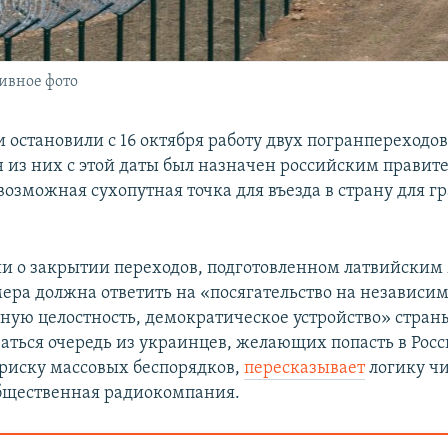
ивное фото
 остановили с 16 октября работу двух погранпереходов
н из них с этой даты был назначен российским правит
возможная сухопутная точка для въезда в страну для г
и о закрытии переходов, подготовленном латвийским
мера должна ответить на «посягательство на независим
ную целостность, демократическое устройство» страны
аться очередь из украинцев, желающих попасть в Росс
 риску массовых беспорядков,
пересказывает
логику ч
бщественная радиокомпания.