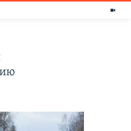
н
сию