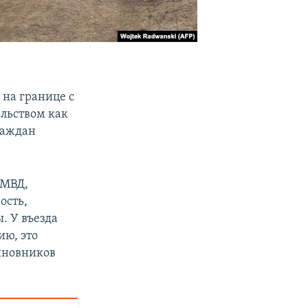
 на границе с
ельством как
раждан
 МВД,
ость,
. У въезда
ию, это
иновников