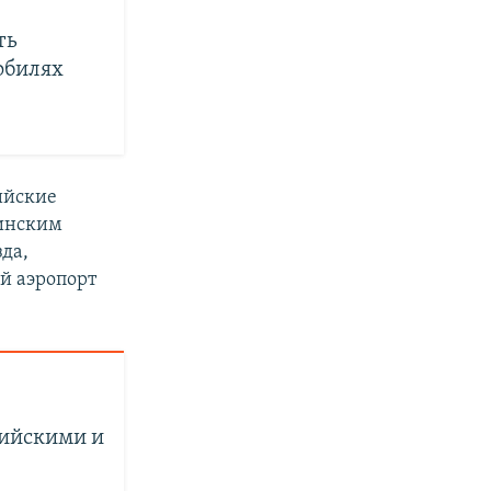
ть
обилях
тийские
аинским
да,
й аэропорт
сийскими и