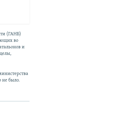
сти (ГАНБ)
ующих во
атальонов и
целы,
 министерства
 не было.