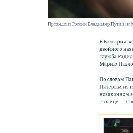
Президент России Владимир Путин набл
В Болгарии за
двойного наз
служба Радио
Марию Павло
По словам Пав
Пятерым из н
незаконном эк
столице — Со