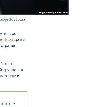
ябрь 2021 года
е товаров
ет
Болгарская
а страны
лбанец.
 группе и в
ом числе в
машин с