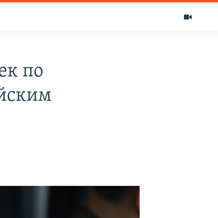
ек по
ийским