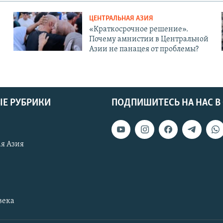
ЦЕНТРАЛЬНАЯ АЗИЯ
«Краткосрочное решение».
Почему амнистии в Центральной
Азии не панацея от проблемы?
Е РУБРИКИ
ПОДПИШИТЕСЬ НА НАС В
я Азия
века