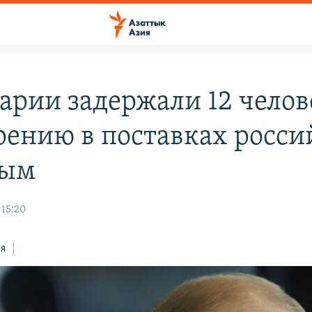
гарии задержали 12 челов
рению в поставках росс
ным
 15:20
ся