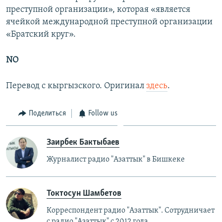
преступной организации», которая «является
ячейкой международной преступной организации
«Братский круг».
NO
Перевод с кыргызского. Оригинал
здесь
.
Поделиться
Follow us
Заирбек Бактыбаев
Журналист радио "Азаттык" в Бишкеке
Токтосун Шамбетов
Корреспондент радио "Азаттык". Сотрудничает
с радио "Азаттык" с 2012 года.