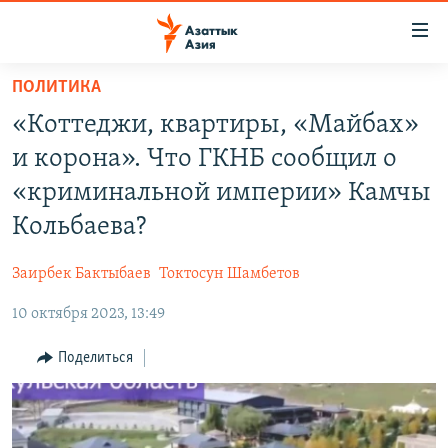
Доступность
ссылок
Вернуться
ПОЛИТИКА
к
ЦЕНТРАЛЬНАЯ АЗИЯ
«Коттеджи, квартиры, «Майбах»
основному
НОВОСТИ
КАЗАХСТАН
содержанию
и корона». Что ГКНБ сообщил о
ВОЙНА В УКРАИНЕ
Вернутся
КЫРГЫЗСТАН
«криминальной империи» Камчы
к
НА ДРУГИХ ЯЗЫКАХ
УЗБЕКИСТАН
Кольбаева?
главной
ТАДЖИКИСТАН
ҚАЗАҚША
навигации
ПОДПИШИТЕСЬ НА НАС В СОЦСЕТЯХ
Заирбек Бактыбаев
Токтосун Шамбетов
Вернутся
КЫРГЫЗЧА
к
10 октября 2023, 13:49
ЎЗБЕКЧА
поиску
Поделиться
ТОҶИКӢ
Все сайты РСЕ/РС
TÜRKMENÇE