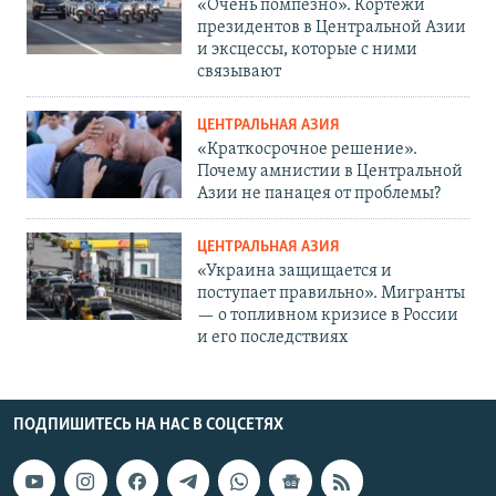
«Очень помпезно». Кортежи
президентов в Центральной Азии
и эксцессы, которые с ними
связывают
ЦЕНТРАЛЬНАЯ АЗИЯ
«Краткосрочное решение».
Почему амнистии в Центральной
Азии не панацея от проблемы?
ЦЕНТРАЛЬНАЯ АЗИЯ
«Украина защищается и
поступает правильно». Мигранты
— о топливном кризисе в России
и его последствиях
ПОДПИШИТЕСЬ НА НАС В СОЦСЕТЯХ