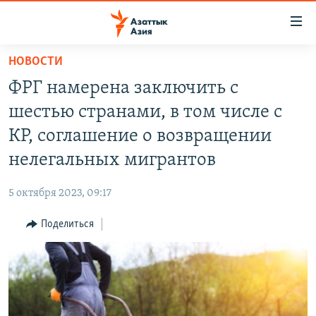
Доступность
ссылок
Вернуться
НОВОСТИ
к
ЦЕНТРАЛЬНАЯ АЗИЯ
ФРГ намерена заключить с
основному
НОВОСТИ
КАЗАХСТАН
содержанию
шестью странами, в том числе с
ВОЙНА В УКРАИНЕ
Вернутся
КЫРГЫЗСТАН
КР, соглашение о возвращении
к
НА ДРУГИХ ЯЗЫКАХ
УЗБЕКИСТАН
нелегальных мигрантов
главной
ТАДЖИКИСТАН
ҚАЗАҚША
навигации
ПОДПИШИТЕСЬ НА НАС В СОЦСЕТЯХ
5 октября 2023, 09:17
Вернутся
КЫРГЫЗЧА
к
Поделиться
ЎЗБЕКЧА
поиску
ТОҶИКӢ
Все сайты РСЕ/РС
TÜRKMENÇE