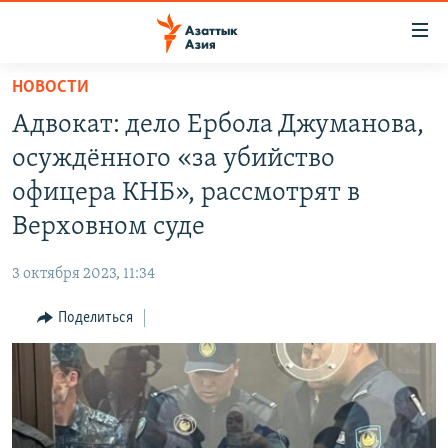
Доступность
ссылок
Вернуться
НОВОСТИ
к
ЦЕНТРАЛЬНАЯ АЗИЯ
Адвокат: дело Ербола Джуманова,
основному
НОВОСТИ
КАЗАХСТАН
содержанию
осуждённого «за убийство
ВОЙНА В УКРАИНЕ
Вернутся
КЫРГЫЗСТАН
офицера КНБ», рассмотрят в
к
НА ДРУГИХ ЯЗЫКАХ
УЗБЕКИСТАН
Верховном суде
главной
ТАДЖИКИСТАН
ҚАЗАҚША
навигации
ПОДПИШИТЕСЬ НА НАС В СОЦСЕТЯХ
3 октября 2023, 11:34
Вернутся
КЫРГЫЗЧА
к
Поделиться
ЎЗБЕКЧА
поиску
ТОҶИКӢ
Все сайты РСЕ/РС
TÜRKMENÇE