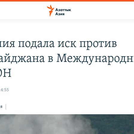
ия подала иск против
айджана в Международ
ОН
14:55
ся