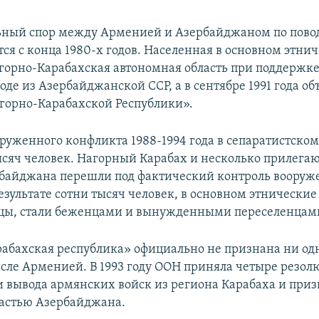
ный спор между Арменией и Азербайджаном по пово
тся с конца 1980-х годов. Населенная в основном этни
орно-Карабахская автономная область при поддержк
оде из Азербайджанской ССР, а в сентябре 1991 года об
горно-Карабахской Республики».
оруженного конфликта 1988-1994 года в сепаратистско
ысяч человек. Нагорный Карабах и несколько прилега
байджана перешли под фактический контроль вооруж
езультате сотни тысяч человек, в основном этнические
цы, стали беженцами и вынужденными переселенцам
абахская республика» официально не признана ни одн
исле Арменией. В 1993 году ООН приняла четыре резол
 вывода армянских войск из региона Карабаха и при
астью Азербайджана.