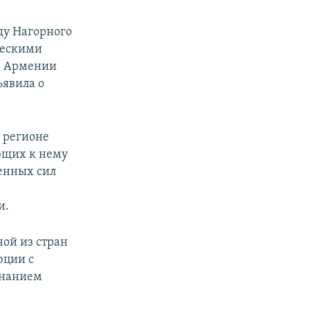
i
d
ду Нагорного
e
ческими
е Армении
ъявила о
м регионе
ющих к нему
енных сил
и.
ой из стран
юции с
знанием