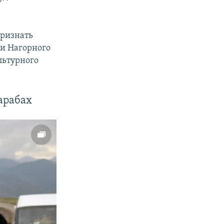
признать
и Нагорного
льтурного
арабах