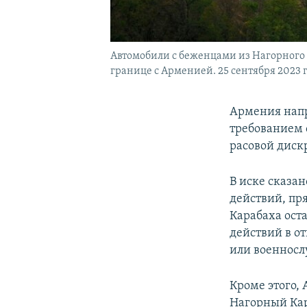
Автомобили с беженцами из Нагорного 
границе с Арменией. 25 сентября 2023 г
Армения напр
требованием
расовой диск
В иске сказа
действий, пр
Карабаха ост
действий в 
или военносл
Кроме этого,
Нагорный Кар