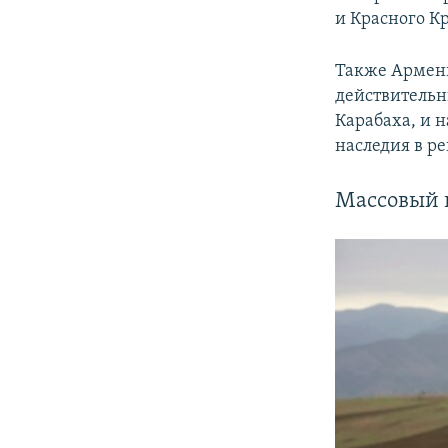
и Красного К
Также Армени
действительн
Карабаха, и 
наследия в ре
Массовый 