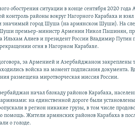
ного обострения ситуации в конце сентября 2020 года
вой контроль районы вокруг Нагорного Карабаха и взял
и значимый город Шуша (на армянском Шуши). На сл
я Шуши премьер-министр Армении Никол Пашинян, пр
 Ильхам Алиев и президент России Владимир Путин 
прекращении огня в Нагорном Карабахе.
договора, за Арменией и Азербайджаном закреплены 
аходились войска на момент подписания документа. В
ния размещена миротворческая миссия России.
Азербайджан начал блокаду районов Карабаха, населе
армянами: на единственной дороге были установлены
опускали в регион никакие грузы, в том числе продов
 помощь. Жители армянских районов Карабаха в пос
ли о голоде.