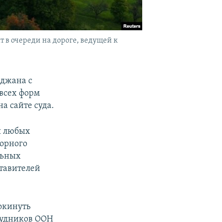
 в очереди на дороге, ведущей к
джана с
всех форм
а сайте суда.
я любых
горного
льных
тавителей
окинуть
рудников ООН