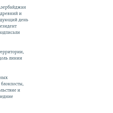
 Азербайджан
 древний и
едующий день
езидент
подписали
территории,
доль линии
нных
 блокпосты,
ольствие и
ледние