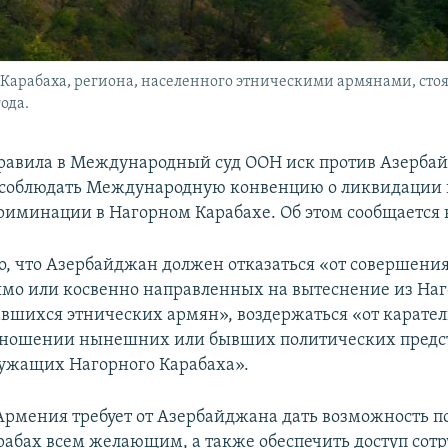
Карабаха, региона, населенного этническими армянами, стоят
ода.
авила в Международный суд ООН иск против Азербай
 соблюдать Международную конвенцию о ликвидации 
риминации в Нагорном Карабахе. Об этом сообщается н
но, что Азербайджан должен отказаться «от совершени
ямо или косвенно направленных на вытеснение из На
авшихся этнических армян», воздержаться «от карате
отношении нынешних или бывших политических предс
ужащих Нагорного Карабаха».
 Армения требует от Азербайджана дать возможность п
абах всем желающим, а также обеспечить доступ сот