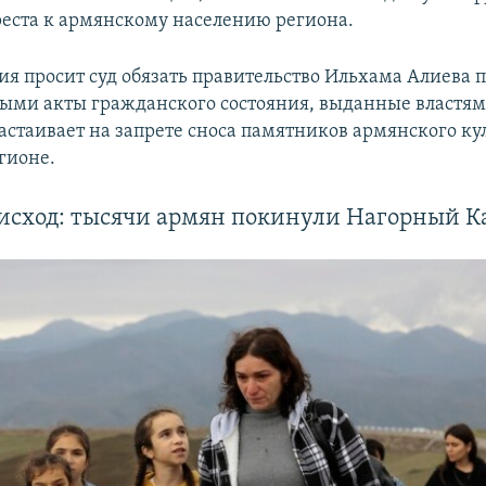
реста к армянскому населению региона.
я просит суд обязать правительство Ильхама Алиева 
ыми акты гражданского состояния, выданные властям
настаивает на запрете сноса памятников армянского ку
гионе.
исход: тысячи армян покинули Нагорный К