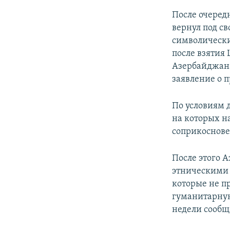
После очеред
вернул под с
символическ
после взяти
Азербайджана
заявление о 
По условиям 
на которых н
соприкоснове
После этого 
этническими 
которые не пр
гуманитарную
недели сообща