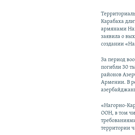
Территориаль
Карабаха дли
армянами Наг
заявила о вых
создании «На
За период во
погибли 30 т
районов Азер
Армении. В р
азербайджан
«Нагорно-Кар
ООН, в том ч
требованиями
территории ч