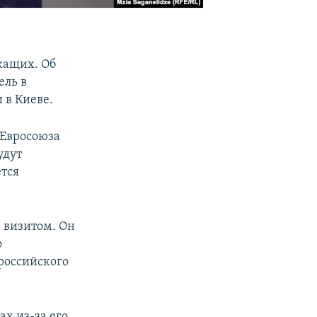
жащих. Об
ель в
 в Киеве.
 Евросоюза
удут
ется
м визитом. Он
о
 российского
ах из-за его