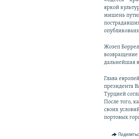
яркой культур
мишень путин
пострадавших 
опубликованн
Жозеп Боррель
возвращение 
дальнейшая в
Глава европе
президента В
Турцией согл
После того, 
своих услови
портовых гор
Поделить