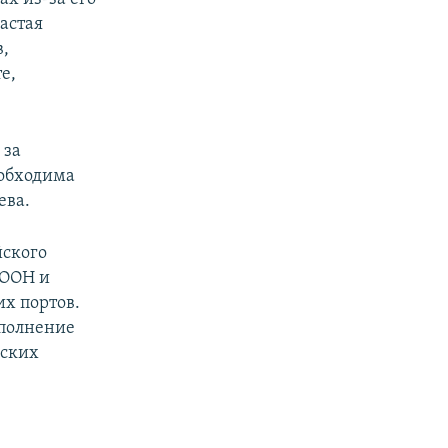
частая
,
е,
 за
еобходима
ева.
йского
 ООН и
х портов.
сполнение
нских