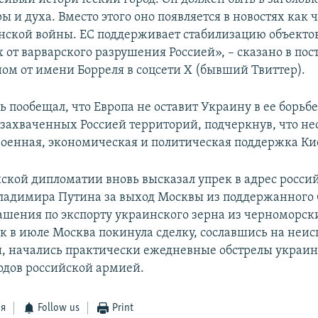
ы и духа. Вместо этого оно появляется в новостях как 
ской войны. ЕС поддерживает стабилизацию объектов
от варварского разрушения Россией», – сказано в пост
ом от имени Борреля в соцсети X (бывший Твиттер).
 пообещал, что Европа не оставит Украину в ее борьбе
захваченных Россией территорий, подчеркнув, что н
оенная, экономическая и политическая поддержка Ки
йской дипломатии вновь высказал упрек в адрес росси
ладимира Путина за выход Москвы из поддержанного
ашения по экспорту украинского зерна из черноморски
как в июле Москва покинула сделку, сославшись на неи
й, начались практически ежедневные обстрелы украи
одов российской армией.
ся
Follow us
Print