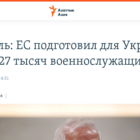
ль: ЕС подготовил для У
 27 тысяч военнослужащ
14:51
ся