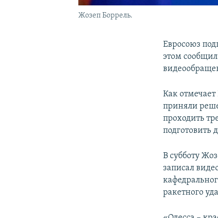
Жозеп Боррель.
Евросоюз под
этом сообщил
видеообращен
Как отмечает
приняли реше
проходить тр
подготовить д
В субботу Жо
записал виде
кафедральног
ракетного уда
«Одесса – кра