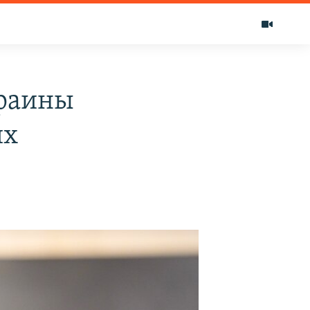
краины
их