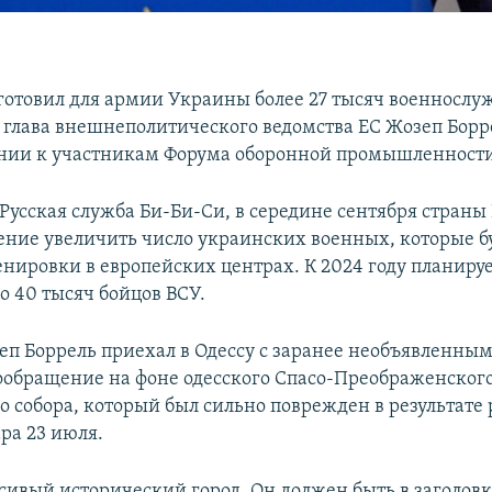
готовил для армии Украины более 27 тысяч военнослу
 глава внешнеполитического ведомства ЕС Жозеп Борр
ии к участникам Форума оборонной промышленности
 Русская служба Би-Би-Си, в середине сентября страны
ние увеличить число украинских военных, которые б
енировки в европейских центрах. К 2024 году планиру
о 40 тысяч бойцов ВСУ.
зеп Боррель приехал в Одессу с заранее необъявленны
ообращение на фоне одесского Спасо-Преображенског
о собора, который был сильно поврежден в результате
ра 23 июля.
сивый исторический город. Он должен быть в заголовк