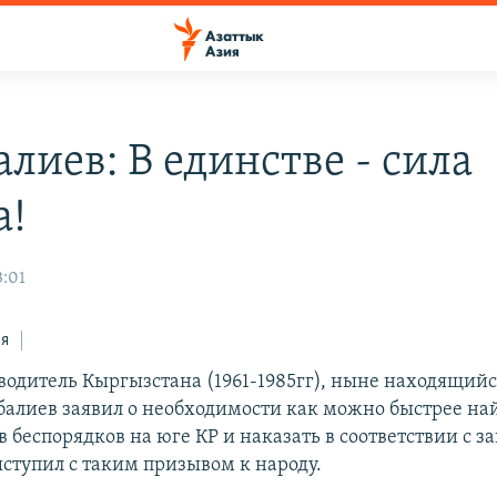
алиев: В единстве - сила
а!
3:01
ся
одитель Кыргызстана (1961-1985гг), ныне находящийс
балиев заявил о необходимости как можно быстрее на
 беспорядков на юге КР и наказать в соответствии с з
ыступил с таким призывом к народу.