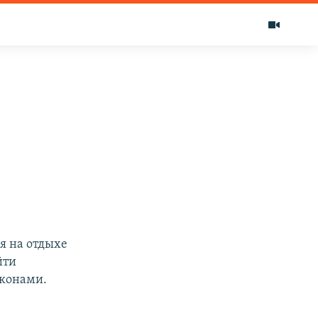
я на отдыхе
йти
аконами.