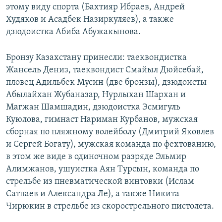
этому виду спорта (Бахтияр Ибраев, Андрей
Худяков и Асадбек Назиркуляев), а также
дзюдоистка Абиба Абужакынова.
Бронзу Казахстану принесли: таеквондистка
Жансель Дениз, таеквондист Смайыл Дюйсебай,
пловец Адильбек Мусин (две бронзы), дзюдоисты
Абылайхан Жубаназар, Нурлыхан Шархан и
Магжан Шамшадин, дзюдоистка Эсмигуль
Куюлова, гимнаст Нариман Курбанов, мужская
сборная по пляжному волейболу (Дмитрий Яковлев
и Сергей Богату), мужская команда по фехтованию,
в этом же виде в одиночном разряде Эльмир
Алимжанов, ушуистка Аян Турсын, команда по
стрельбе из пневматической винтовки (Ислам
Сатпаев и Александра Ле), а также Никита
Чирюкин в стрельбе из скорострельного пистолета.