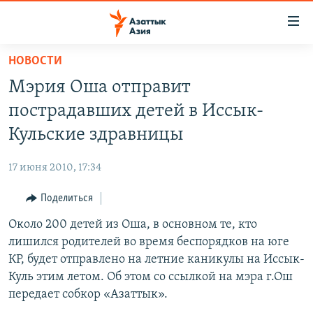
Доступность
ссылок
Вернуться
НОВОСТИ
к
ЦЕНТРАЛЬНАЯ АЗИЯ
Мэрия Оша отправит
основному
НОВОСТИ
КАЗАХСТАН
содержанию
пострадавших детей в Иссык-
ВОЙНА В УКРАИНЕ
Вернутся
КЫРГЫЗСТАН
Кульские здравницы
к
НА ДРУГИХ ЯЗЫКАХ
УЗБЕКИСТАН
главной
17 июня 2010, 17:34
ТАДЖИКИСТАН
ҚАЗАҚША
навигации
ПОДПИШИТЕСЬ НА НАС В СОЦСЕТЯХ
Вернутся
Поделиться
КЫРГЫЗЧА
к
Около 200 детей из Оша, в основном те, кто
ЎЗБЕКЧА
поиску
лишился родителей во время беспорядков на юге
ТОҶИКӢ
Все сайты РСЕ/РС
КР, будет отправлено на летние каникулы на Иссык-
Куль этим летом. Об этом со ссылкой на мэра г.Ош
TÜRKMENÇE
передает собкор «Азаттык».