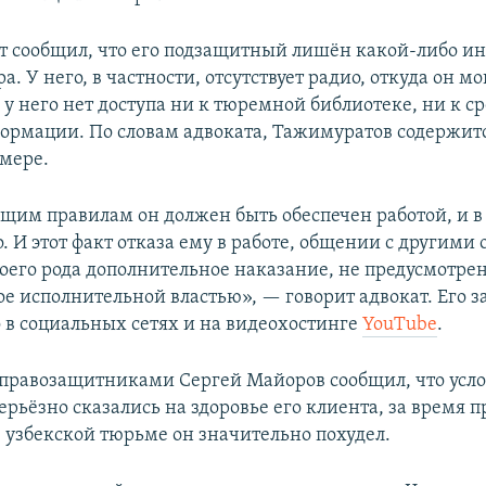
т сообщил, что его подзащитный лишён какой-либо и
. У него, в частности, отсутствует радио, откуда он мо
у него нет доступа ни к тюремной библиотеке, ни к с
ормации. По словам адвоката, Тажимуратов содержитс
мере.
щим правилам он должен быть обеспечен работой, и в
о. И этот факт отказа ему в работе, общении с другим
воего рода дополнительное наказание, не предусмотре
ое исполнительной властью», — говорит адвокат. Его з
 в социальных сетях и на видеохостинге
YouTube
.
с правозащитниками Сергей Майоров сообщил, что усл
рьёзно сказались на здоровье его клиента, за время 
 узбекской тюрьме он значительно похудел.