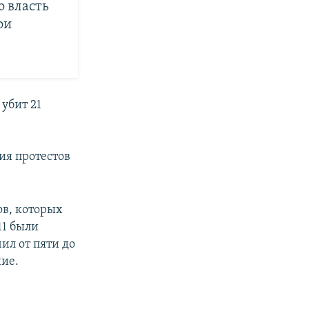
 власть
ои
убит 21
ия протестов
ов, которых
11 были
ил от пяти до
ние.