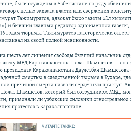
стане, были осуждены в Узбекистане по ряду обвинени
аговор с целью захвата власти или свержения консти
етмурат Тажимуратов, адвокат бюро газеты «Эл хызме
а») и бывший главный редактор одноименной газеты,
 16 годам тюрьмы. Тажимуратов категорически отверг в
настаивал на своей полной невиновности.
а шесть лет лишения свободы бывший начальник отд
озыску МВД Каракалпакстана Полат Шамшетов — он сы
о президента Каракалпакстана Даулетбая Шамшетова 
гадочной смертью в следственной тюрьме в Бухаре, где
ной причиной смерти назвали сердечный приступ. А
о Полат Шамшетов, который был сотрудником МВД, мог
ти, применяли ли узбекские силовики огнестрельное 
ения протестов в Каракалпакстане.
ЧИТАЙТЕ ТАКЖЕ: