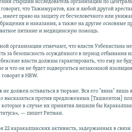
лении старший исследователь организации по Централ
говорит, что Тажимуратов, как и любой другой ареста
 имеет право на защиту от бесчеловечного или униж
обращения и наказания, а также на другие основные п
кватное питание и медицинскую помощь.
ной организации отмечают, что власти Узбекистана не
сть за безопасность осуждённого в период отбывания и
збекские власти должны гарантировать, что ему не бу
е и что он не будет подвергаться незаконной изоляции
говорят в HRW.
не должен оставаться в тюрьме. Вся его "вина" лишь в
о высказаться против предложенных [Ташкентом] поп
 которые в случае их принятия лишили бы Каракалпак
статуса», — пишет Ритман.
ря 22 каракалпакских активиста, задержанных в связи