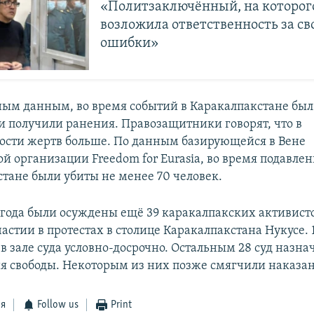
«Политзаключённый, на которого
возложила ответственность за св
ошибки»
ым данным, во время событий в Каракалпакстане был 
ни получили ранения. Правозащитники говорят, что в
ости жертв больше. По данным базирующейся в Вене
й организации Freedom for Eurasia, во время подавлен
стане были убиты не менее 70 человек.
о года были осуждены ещё 39 каракалпакских активист
астии в протестах в столице Каракалпакстана Нукусе. 
 зале суда условно-досрочно. Остальным 28 суд назнач
ия свободы. Некоторым из них позже смягчили наказа
ся
Follow us
Print