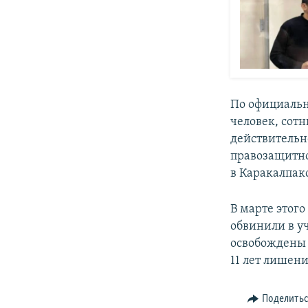
По официальн
человек, сот
действительн
правозащитно
в Каракалпак
В марте этог
обвинили в уч
освобождены в
11 лет лишен
Поделить