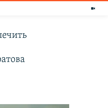
печить
атова