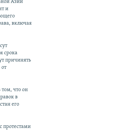
ьной Азии
нт и
ающего
рава, включая
сут
м срока
дут причинять
 от
 том, что он
равок в
стан его
 с протестами