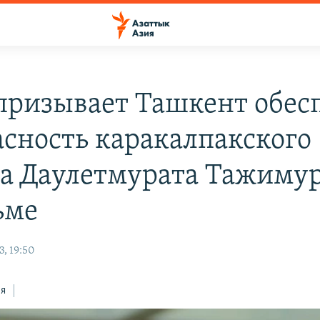
ризывает Ташкент обес
асность каракалпакского
а Даулетмурата Тажимур
ьме
, 19:50
ся