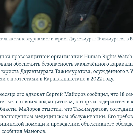
калпакстане журналист и юрист Даулетмурат Тажимуратов в В
ной правозащитной организации Human Rights Watch
звали обеспечить безопасность заключённого каракалп
 юриста Даулетмурата Тажимуратова, осуждённого в 
вязи с протестами в Каракалпакстане в 2022 году.
месяце его адвокат Сергей Майоров сообщил, что 18 се
етиться со своим подзащитным, который содержится в 
бласти. Майоров отметил, что Тажимуратову сотрудн
 полноценном медицинском обслуживании. Его требов
ицинской помощи и проведении объективного обслед
 сообщил Майоров.