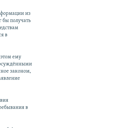
нформации из
г бы получать
редствам
я в
 этом ему
и осуждёнными
нное законом,
аявление
овия
пребывания в