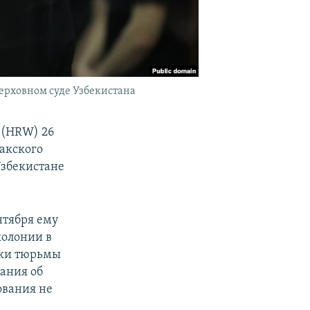
ерховном суде Узбекистана
 (HRW) 26
акского
Узбекистане
нтября ему
колонии в
ики тюрьмы
ания об
ования не