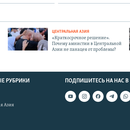
ЦЕНТРАЛЬНАЯ АЗИЯ
«Краткосрочное решение».
Почему амнистии в Центральной
Азии не панацея от проблемы?
Е РУБРИКИ
ПОДПИШИТЕСЬ НА НАС В
я Азия