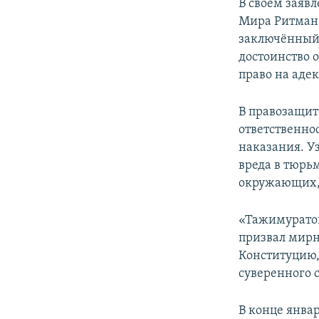
В своём заяв
Мира Ритман 
заключённый,
достоинство 
право на аде
В правозащит
ответственно
наказания. У
вреда в тюрьм
окружающих, 
«Тажимуратов 
призвал мирн
Конституцию,
суверенного 
В конце янва