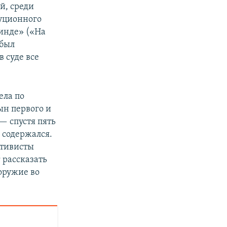
й, среди
туционного
тинде» («На
 был
 суде все
ела по
н первого и
— спустя пять
 содержался.
ктивисты
 рассказать
оружие во