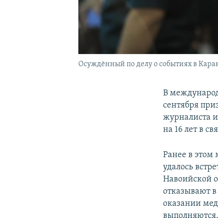
Осуждённый по делу о событиях в Кара
В международ
сентября при
журналиста и
на 16 лет в с
Ранее в этом 
удалось встр
Навоийской о
отказывают в
оказании мед
выполняются,