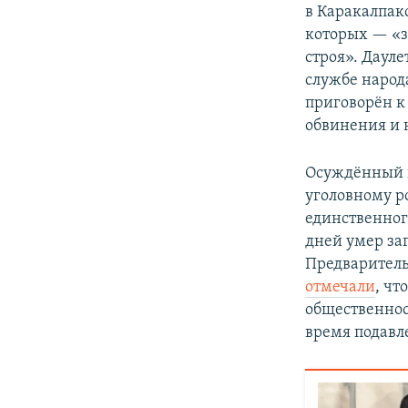
в Каракалпак
которых — «з
строя». Даул
службе народ
приговорён к
обвинения и 
Осуждённый н
уголовному р
единственног
дней умер за
Предваритель
отмечали
, чт
общественнос
время подавл