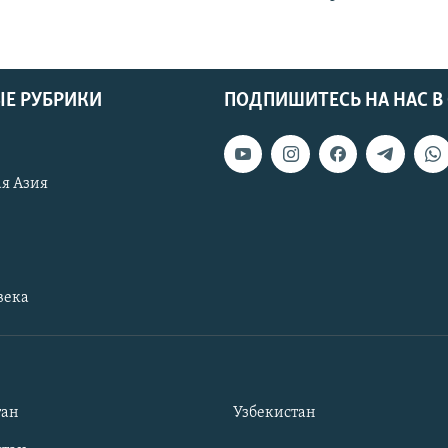
Е РУБРИКИ
ПОДПИШИТЕСЬ НА НАС В
я Азия
века
тан
Узбекистан