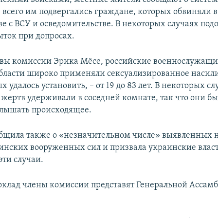
 всего им подвергались граждане, которых обвиняли в
ве с ВСУ и осведомительстве. В некоторых случаях по
ыток при допросах.
авы комиссии Эрика Мёсе, российские военнослужащи
бласти широко применяли сексуализированное насили
х удалось установить, – от 19 до 83 лет. В некоторых с
 жертв удерживали в соседней комнате, так что они б
лышать происходящее.
бщила также о «незначительном числе» выявленных 
инских вооруженных сил и призвала украинские влас
эти случаи.
клад члены комиссии представят Генеральной Ассамб