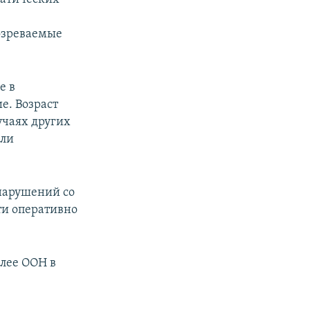
дозреваемые
е в
е. Возраст
лучаях других
ыли
нарушений со
ти оперативно
лее ООН в