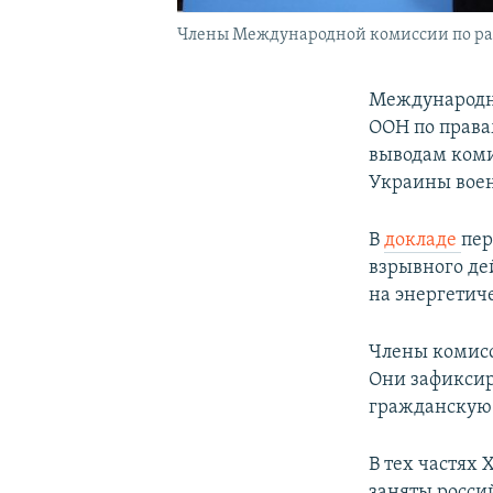
Члены Международной комиссии по рас
Международна
ООН по права
выводам коми
Украины вое
В
докладе
пер
взрывного де
на энергетич
Члены комисс
Они зафиксир
гражданскую 
В тех частях
заняты росси