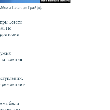
ёсе и Пабло де Грайфф.
при Совете
ом. По
ерритории
ружия
е нападения
еступлений.
учреждение и
ремя были
матических