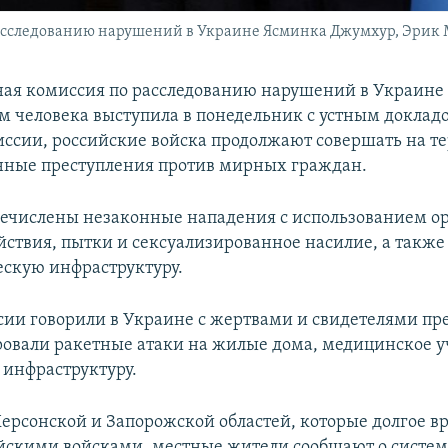
следованию нарушений в Украине Ясминка Джумхур, Эрик М
я комиссия по расследованию нарушений в Украине 
м человека выступила в понедельник с устным доклад
ссии, российские войска продолжают совершать на т
нные преступления против мирных граждан.
ечислены незаконные нападения с использованием о
йствия, пытки и сексуализированное насилие, а такж
ескую инфраструктуру.
ии говорили в Украине с жертвами и свидетелями пр
овали ракетные атаки на жилые дома, медицинское 
инфраструктуру.
 Херсонской и Запорожской областей, которые долгое в
йскими войсками, местные жители сообщают о систе