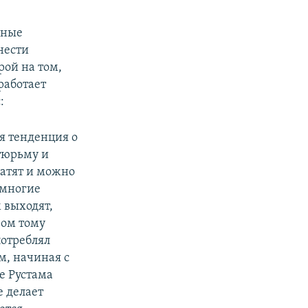
бные
нести
рой на том,
работает
:
ся тенденция о
 тюрьму и
латят и можно
 многие
 выходят,
ром тому
потреблял
, начиная с
е Рустама
е делает