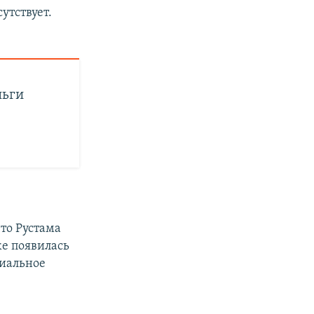
утствует.
ньги
что Рустама
же появилась
циальное