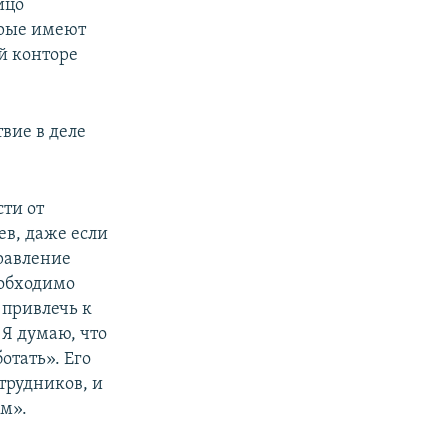
ицо
орые имеют
й конторе
твие в деле
ти от
ев, даже если
равление
еобходимо
 привлечь к
 Я думаю, что
отать». Его
трудников, и
ем».