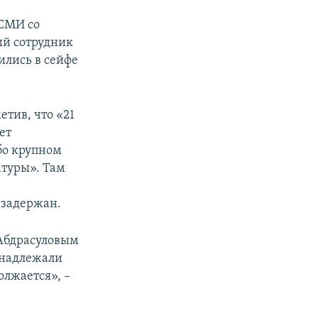
 СМИ со
ый сотрудник
ились в сейфе
тив, что «21
ет
бо крупном
атуры». Там
у
 задержан.
Абдрасуловым
инадлежали
олжается», –