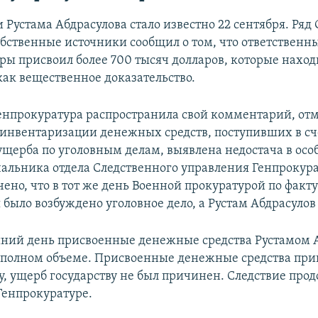
 Рустама Абдрасулова стало известно 22 сентября. Ряд
обственные источники сообщил о том, что ответственн
ры присвоил более 700 тысяч долларов, которые наход
как вещественное доказательство.
Генпрокуратура распространила свой комментарий, отме
 инвентаризации денежных средств, поступивших в сч
щерба по уголовным делам, выявлена недостача в осо
чальника отдела Следственного управления Генпрокур
ено, что в тот же день Военной прокуратурой по факт
 было возбуждено уголовное дело, а Рустам Абдрасулов
ний день присвоенные денежные средства Рустамом 
полном объеме. Присвоенные денежные средства пр
, ущерб государству не был причинен. Следствие прод
Генпрокуратуре.