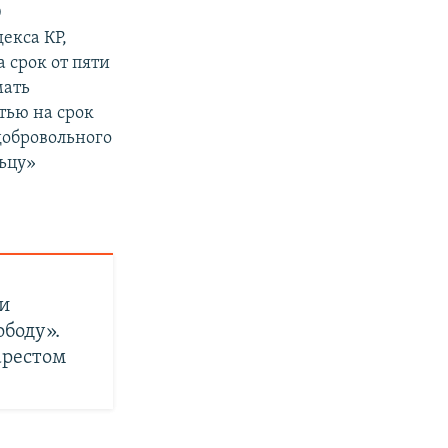
0
екса КР,
 срок от пяти
мать
тью на срок
 добровольного
ьцу»
и
ободу».
арестом