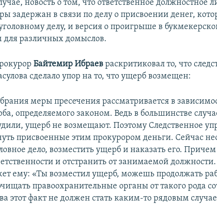
лучае, новость о том, что ответственное должностное л
ры задержан в связи по делу о присвоении денег, кот
уголовному делу, и версия о проигрыше в букмекерско
м для различных домыслов.
рокурор
Байтемир Ибраев
раскритиковал то, что следс
сулова сделало упор на то, что ущерб возмещен:
брания меры пресечения рассматривается в зависимос
ба, определяемого законом. Ведь в большинстве случа
удили, ущерб не возмещают. Поэтому Следственное уп
нуть присвоенные этим прокурором деньги. Сейчас н
ловное дело, возместить ущерб и наказать его. Причем
ветственности и отстранить от занимаемой должности.
жет ему: «Ты возместил ущерб, можешь продолжать раб
 очищать правоохранительные органы от такого рода со
ва этот факт не должен стать каким-то рядовым случа