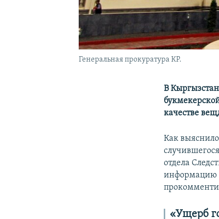
Генеральная прокуратура КР.
В Кыргызстан
букмекерской
качестве вещ
Как выяснилос
случившегося
отдела Следс
информацию о
прокомменти
«Ущерб г