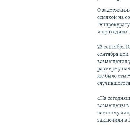
О задержании
ссылкой на с
Генпрокурату
и проходили 
23 сентября 
сентября при
возмещения у
размере у на
же было отмеч
случившегося
«На сегодняш
возмещены в 
частному лицу
заключили в 