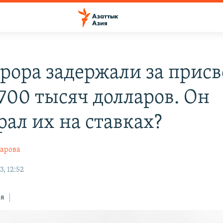
рора задержали за прис
 700 тысяч долларов. Он
рал их на ставках?
арова
, 12:52
ся