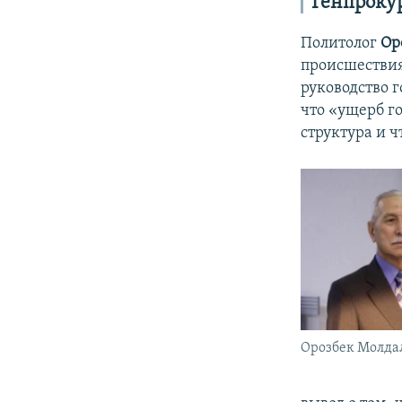
Генпрокур
Политолог
Ор
происшествия 
руководство г
что «ущерб г
структура и 
Орозбек Молда