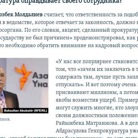
атура оправдывает своего сотрудника?
озбек Молдалиев
считает, что ответственность за подо
в ведомстве, которое отвечает за законность, должно 
осоргана. По его словам, акцент, сделанный прокурату
осударству не был причинен» продемонстрировал, как 
что необходимо обратить внимание на кадровый вопрос
«У нас все популярнее становит
том, что «зачем их заключать в
содержать там, лучше пусть зап
отпускать». И вот поэтому очень
присваивают миллионы, а потом
якобы возместив ущерб. Приме
могут служить многие, кто злоу
своим должностным положением
лиев.
Райымбека Матраимова. А в дел
Абдрасулова Генпрокуратура уж