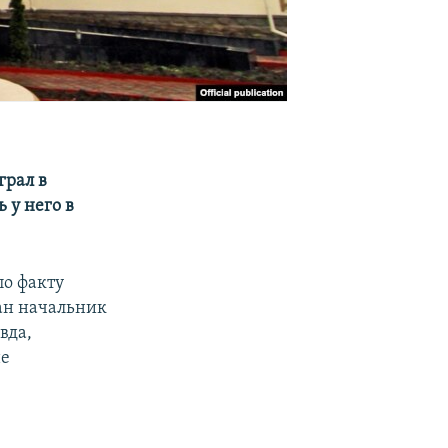
грал в
 у него в
по факту
жан начальник
вда,
не