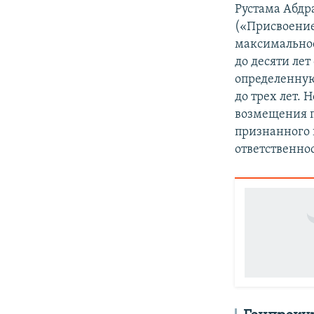
Рустама Абдра
(«Присвоение
максимальное
до десяти ле
определенную
до трех лет. 
возмещения п
признанного 
ответственно