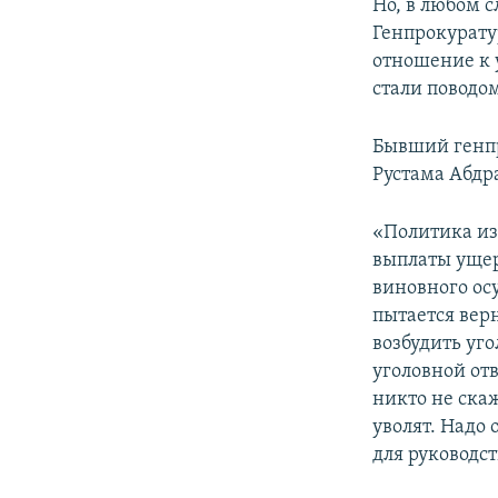
Но, в любом с
Генпрокурату
отношение к 
стали поводо
Бывший генп
Рустама Абдра
«Политика из
выплаты ущер
виновного ос
пытается вер
возбудить уго
уголовной от
никто не ска
уволят. Надо
для руководст