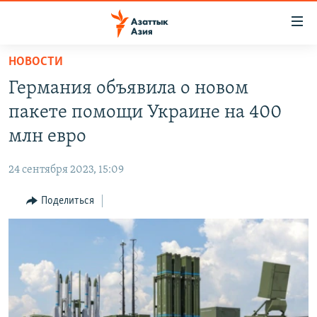
Доступность
ссылок
Вернуться
НОВОСТИ
к
ЦЕНТРАЛЬНАЯ АЗИЯ
Германия объявила о новом
основному
НОВОСТИ
КАЗАХСТАН
содержанию
пакете помощи Украине на 400
ВОЙНА В УКРАИНЕ
Вернутся
КЫРГЫЗСТАН
млн евро
к
НА ДРУГИХ ЯЗЫКАХ
УЗБЕКИСТАН
главной
24 сентября 2023, 15:09
ТАДЖИКИСТАН
ҚАЗАҚША
навигации
ПОДПИШИТЕСЬ НА НАС В СОЦСЕТЯХ
Вернутся
Поделиться
КЫРГЫЗЧА
к
ЎЗБЕКЧА
поиску
ТОҶИКӢ
Все сайты РСЕ/РС
TÜRKMENÇE