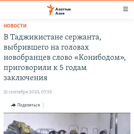
Доступность
ссылок
Вернуться
НОВОСТИ
к
ЦЕНТРАЛЬНАЯ АЗИЯ
В Таджикистане сержанта,
основному
НОВОСТИ
КАЗАХСТАН
содержанию
выбрившего на головах
ВОЙНА В УКРАИНЕ
Вернутся
КЫРГЫЗСТАН
новобранцев слово «Конибодом»,
к
НА ДРУГИХ ЯЗЫКАХ
УЗБЕКИСТАН
приговорили к 5 годам
главной
ТАДЖИКИСТАН
ҚАЗАҚША
навигации
заключения
ПОДПИШИТЕСЬ НА НАС В СОЦСЕТЯХ
Вернутся
КЫРГЫЗЧА
к
21 сентября 2023, 07:55
ЎЗБЕКЧА
поиску
Поделиться
ТОҶИКӢ
Все сайты РСЕ/РС
TÜRKMENÇE