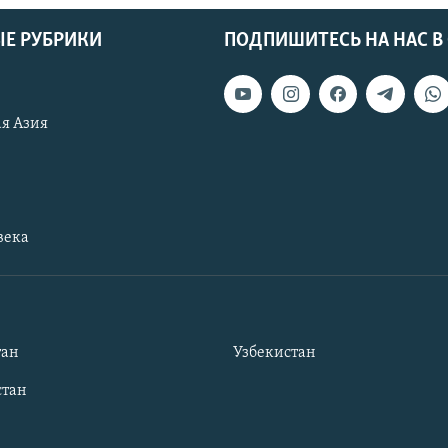
Е РУБРИКИ
ПОДПИШИТЕСЬ НА НАС В
я Азия
века
тан
Узбекистан
тан