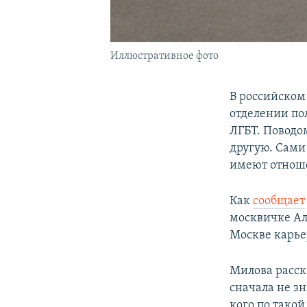
Иллюстративное фото
В российском
отделении по
ЛГБТ. Поводом
другую. Сами
имеют отноше
Как
сообщает
москвичке Ал
Москве карье
Милова расска
сначала не з
кого по такой