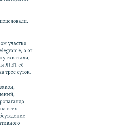
 поцеловали.
ком участке
legram'е, а от
ку схватили,
ды ЛГБТ её
а трое суток.
закон,
шений,
пропаганда
на всех
 обсуждение
ативного