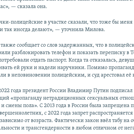
ас», — сказала она.
чки-полицейские в участке сказали, что тоже бы меня
и так иногда делают», — уточнила Милова.
также сообщает со слов задержанных, что в полицейс
или разблокировать телефон и показать переписку в Te
требовали отдать паспорт. Когда та отказалась, девуш
ивать ей руки и надели наручники. Помимо пропаган
ли в неповиновении полицейским, и суд арестовал её н
2022 года президент России Владимир Путин подписал 
ий «пропаганду нетрадиционных сексуальных отно
и смены пола». С 2013 года в России была запрещена 
вершеннолетних, с 2022 года запрет распространяется 
зависимо от возраста. Фактически закон ввёл табу на
льности и трансгендерности в любом отличном от нег