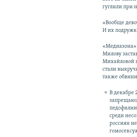
гуглили при н
«Вообще дево
И их подружк
«Медиазона» 
Милову застав
Михайловой по
стали выкруч
также обвини
В декабре 
запрещающ
педофилии 
среди несо
россиян не
гомосексуа