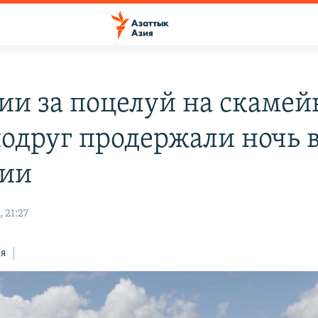
сии за поцелуй на скамей
подруг продержали ночь 
ии
 21:27
ся