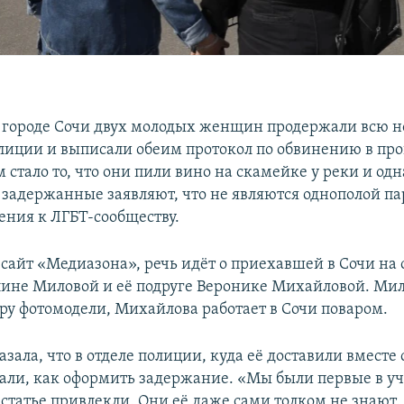
 городе Сочи двух молодых женщин продержали всю н
лиции и выписали обеим протокол по обвинению в пр
 стало то, что они пили вино на скамейке у реки и од
 задержанные заявляют, что не являются однополой па
ния к ЛГБТ-сообществу.
сайт «Медиазона», речь идёт о приехавшей в Сочи на
ине Миловой и её подруге Веронике Михайловой. Мил
ру фотомодели, Михайлова работает в Сочи поваром.
зала, что в отделе полиции, куда её доставили вместе 
нали, как оформить задержание. «Мы были первые в уч
 статье привлекли. Они её даже сами толком не знают.