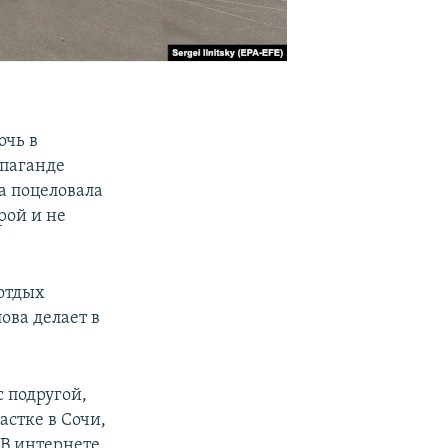
очь в
опаганде
на поцеловала
рой и не
 отдых
ова делает в
с подругой,
астке в Сочи,
 В интернете