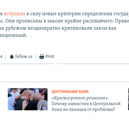
ря
вступили
в силу новые критерии определения госуд
ы. Они прописаны в законе крайне расплывчато. Пра
 за рубежом неоднократно критиковали закон как
национный.
ся
Follow us
Print
ЦЕНТРАЛЬНАЯ АЗИЯ
«Краткосрочное решение».
Почему амнистии в Центральной
Азии не панацея от проблемы?