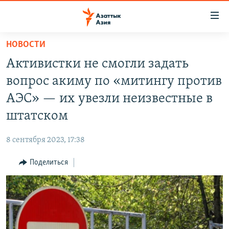
Доступность
ссылок
Вернуться
НОВОСТИ
к
ЦЕНТРАЛЬНАЯ АЗИЯ
Активистки не смогли задать
основному
НОВОСТИ
КАЗАХСТАН
содержанию
вопрос акиму по «митингу против
ВОЙНА В УКРАИНЕ
Вернутся
КЫРГЫЗСТАН
АЭС» — их увезли неизвестные в
к
НА ДРУГИХ ЯЗЫКАХ
УЗБЕКИСТАН
штатском
главной
ТАДЖИКИСТАН
ҚАЗАҚША
навигации
ПОДПИШИТЕСЬ НА НАС В СОЦСЕТЯХ
8 сентября 2023, 17:38
Вернутся
КЫРГЫЗЧА
к
Поделиться
ЎЗБЕКЧА
поиску
ТОҶИКӢ
Все сайты РСЕ/РС
TÜRKMENÇE