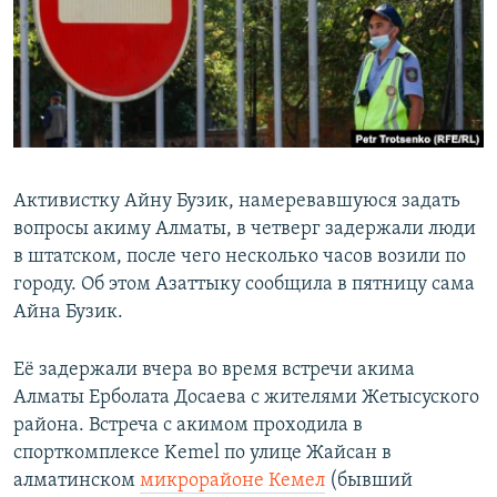
Активистку Айну Бузик, намеревавшуюся задать
вопросы акиму Алматы, в четверг задержали люди
в штатском, после чего несколько часов возили по
городу. Об этом Азаттыку сообщила в пятницу сама
Айна Бузик.
Её задержали вчера во время встречи акима
Алматы Ерболата Досаева с жителями Жетысуского
района. Встреча с акимом проходила в
спорткомплексе Kemel по улице Жайсан в
алматинском
микрорайоне Кемел
(бывший