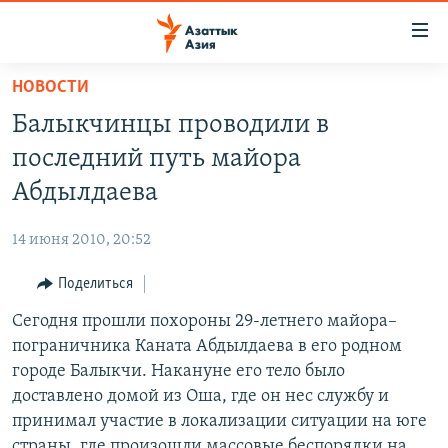
Доступность
ссылок
Вернуться
НОВОСТИ
к
ЦЕНТРАЛЬНАЯ АЗИЯ
Балыкчинцы проводили в
основному
НОВОСТИ
КАЗАХСТАН
содержанию
последний путь майора
ВОЙНА В УКРАИНЕ
Вернутся
КЫРГЫЗСТАН
Абдылдаева
к
НА ДРУГИХ ЯЗЫКАХ
УЗБЕКИСТАН
главной
14 июня 2010, 20:52
ТАДЖИКИСТАН
ҚАЗАҚША
навигации
ПОДПИШИТЕСЬ НА НАС В СОЦСЕТЯХ
Вернутся
Поделиться
КЫРГЫЗЧА
к
Сегодня прошли похороны 29-летнего майора–
ЎЗБЕКЧА
поиску
пограничника Каната Абдылдаева в его родном
ТОҶИКӢ
Все сайты РСЕ/РС
городе Балыкчи. Накануне его тело было
доставлено домой из Оша, где он нес службу и
TÜRKMENÇE
принимал участие в локализации ситуации на юге
страны, где произошли массовые беспорядки на