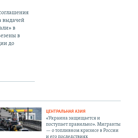
 соглашения
а выдачей
али» в
везены в
ции до
ЦЕНТРАЛЬНАЯ АЗИЯ
«Украина защищается и
поступает правильно». Мигранты
— о топливном кризисе в России
и его последствиях