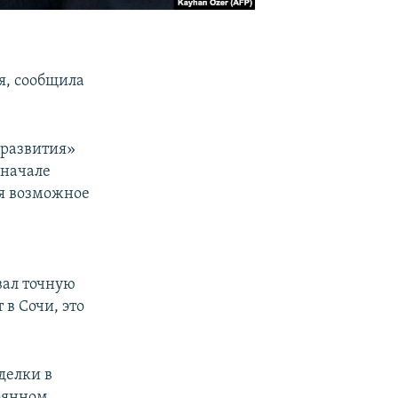
я, сообщила
 развития»
 начале
ся возможное
вал точную
 в Сочи, это
делки в
тоянном