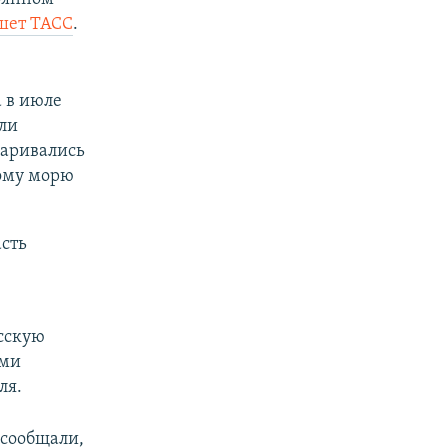
шет ТАСС
.
 в июле
ли
варивались
ному морю
асть
есскую
ами
ля.
 сообщали,