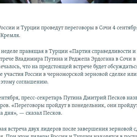
оссии и Турции проведут переговоры в Сочи 4 сентябр
 Кремля.
й неделе правящая в Турции «Партия справедливости и
стрече Владимира Путина и Реджепа Эрдогана в Сочи в
мечалось, что на предстоящей встрече будет обсуждать
е участия России в черноморской зерновой сделке или
 этому соглашению.
 сентября, пресс-секретарь Путина Дмитрий Песков наз
ров. «Переговоры пройдут в понедельник, они пройдут
а дня», — сказал Песков.
вая встреча двух лидеров после завершения зерновой с
я. При этом лидеры России и Турции находятся в пос