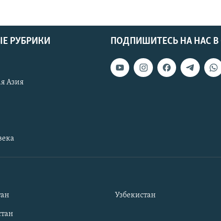
Е РУБРИКИ
ПОДПИШИТЕСЬ НА НАС В
я Азия
века
тан
Узбекистан
тан