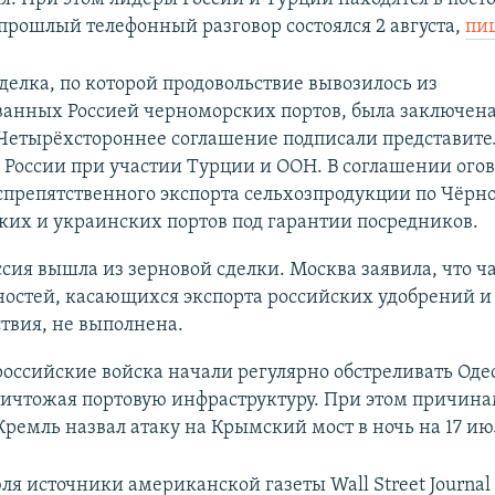
 прошлый телефонный разговор состоялся 2 августа,
пи
делка, по которой продовольствие вывозилось из
ванных Россией черноморских портов, была заключена
 Четырёхстороннее соглашение подписали представите
России при участии Турции и ООН. В соглашении ого
спрепятственного экспорта сельхозпродукции по Чёр
ких и украинских портов под гарантии посредников.
ссия вышла из зерновой сделки. Москва заявила, что ч
ностей, касающихся экспорта российских удобрений и
твия, не выполнена.
российские войска начали регулярно обстреливать Од
ничтожая портовую инфраструктуру. При этом причин
Кремль назвал атаку на Крымский мост в ночь на 17 ию
ля источники американской газеты Wall Street Journal