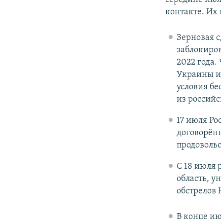
контакте. Их
Зерновая с
заблокиро
2022 года.
Украины и 
условия бе
из российс
17 июля Ро
договорён
продовольс
С 18 июля 
область, у
обстрелов 
В конце ию