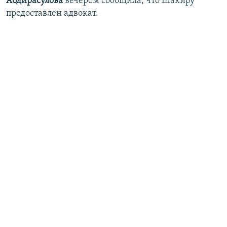
Абдирасулова
вечером сообщила, что Шакиру
предоставлен адвокат.