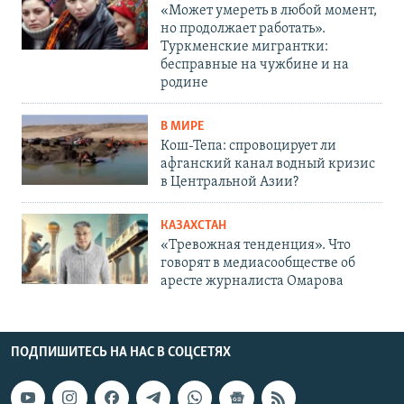
«Может умереть в любой момент,
но продолжает работать».
Туркменские мигрантки:
бесправные на чужбине и на
родине
В МИРЕ
Кош-Тепа: спровоцирует ли
афганский канал водный кризис
в Центральной Азии?
КАЗАХСТАН
«Тревожная тенденция». Что
говорят в медиасообществе об
аресте журналиста Омарова
ПОДПИШИТЕСЬ НА НАС В СОЦСЕТЯХ