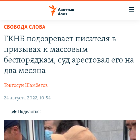
Доступность
ссылок
Вернуться
СВОБОДА СЛОВА
к
ЦЕНТРАЛЬНАЯ АЗИЯ
ГКНБ подозревает писателя в
основному
НОВОСТИ
КАЗАХСТАН
содержанию
призывах к массовым
ВОЙНА В УКРАИНЕ
Вернутся
КЫРГЫЗСТАН
беспорядкам, суд арестовал его на
к
НА ДРУГИХ ЯЗЫКАХ
УЗБЕКИСТАН
два месяца
главной
ТАДЖИКИСТАН
ҚАЗАҚША
навигации
ПОДПИШИТЕСЬ НА НАС В СОЦСЕТЯХ
Токтосун Шамбетов
Вернутся
КЫРГЫЗЧА
к
24 августа 2023, 10:54
ЎЗБЕКЧА
поиску
Поделиться
ТОҶИКӢ
Все сайты РСЕ/РС
TÜRKMENÇE