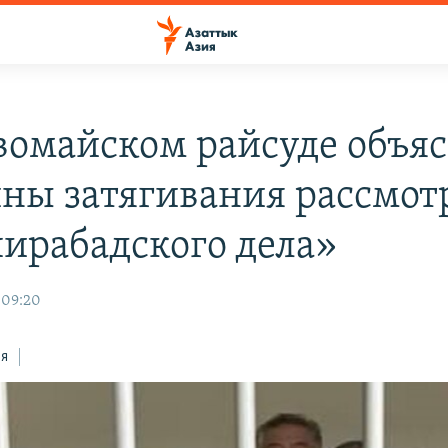
вомайском райсуде объя
ны затягивания рассмот
ирабадского дела»
 09:20
ся