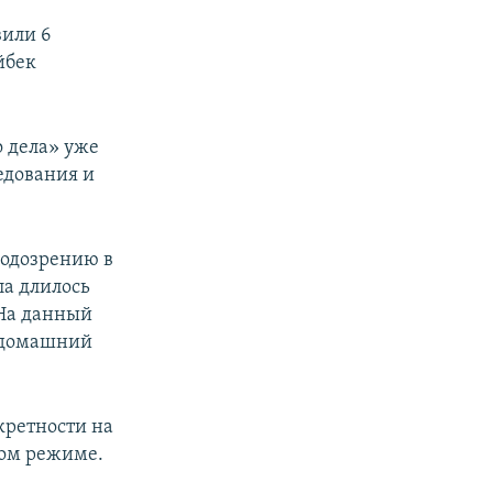
вили 6
йбек
 дела» уже
ледования и
подозрению в
ла длилось
 На данный
д домашний
кретности на
том режиме.