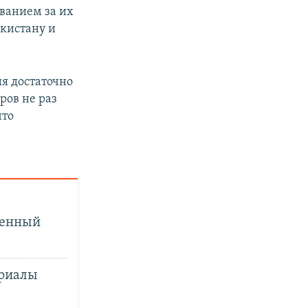
ванием за их
кистану и
ия достаточно
ров не раз
что
ленный
ериалы