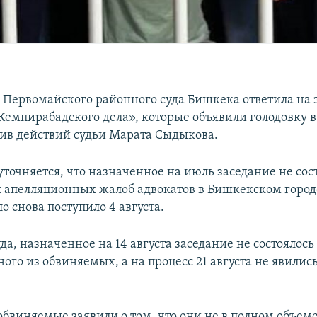
 Первомайского районного суда Бишкека ответила на 
Кемпирабадского дела», которые объявили голодовку в
тив действий судьи Марата Сыдыкова.
 уточняется, что назначенное на июль заседание не сос
 апелляционных жалоб адвокатов в Бишкекском городс
 снова поступило 4 августа.
а, назначенное на 14 августа заседание не состоялось
ного из обвиняемых, а на процесс 21 августа не явилис
обвиняемые заявили о том, что они не в полном объем