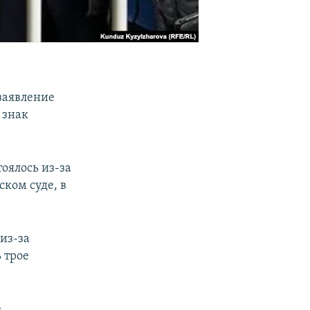
заявление
 знак
тоялось из-за
ком суде, в
 из-за
ь трое
е