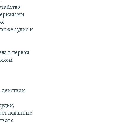
атайство
териалами
ые
также аудио и
ела в первой
яжком
в действий
судьи,
вает поданные
ься с