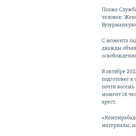
Позже Служба
человек: Жен
Бузурманкуло
С момента за
дважды объя
освобождения
В октябре 20
подготовке к
почти восемь
момент 14 че
арест.
«Кемпирабадс
материалы, н