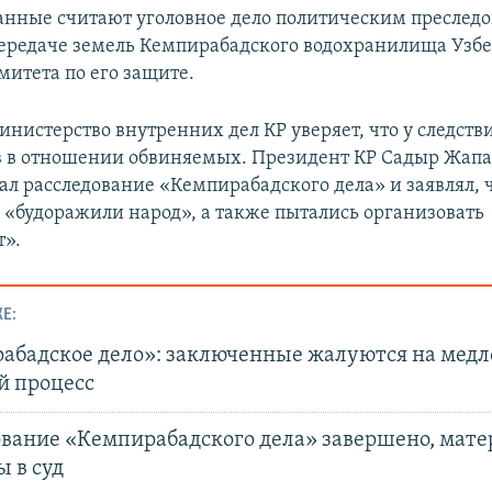
нные считают уголовное дело политическим преследо
ередаче земель Кемпирабадского водохранилища Узбе
митета по его защите.
нистерство внутренних дел КР уверяет, что у следств
в в отношении обвиняемых. Президент КР Садыр Жапа
л расследование «Кемпирабадского дела» и заявлял, 
«будоражили народ», а также пытались организовать
т».
Е:
абадское дело»: заключенные жалуются на мед
й процесс
ование «Кемпирабадского дела» завершено, мат
 в суд