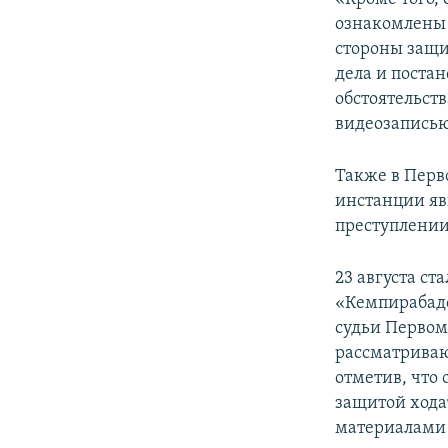
ознакомлены 
стороны защи
дела и поста
обстоятельст
видеозаписью 
Также в Перв
инстанции яв
преступлении,
23 августа ст
«Кемпирабадс
судьи Первом
рассматриваю
отметив, что
защитой хода
материалами 