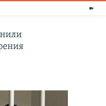
снили
рения