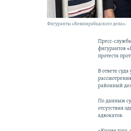
Фигуранты «Кемпирабадского дела».
Пресс-служба
фигурантов «
протеста про
В ответе суда
рассмотрения
районный дело
По данным суд
отсутствия од
адвокатов.
«Кроме того, 