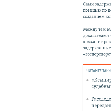
Сами задержа
позицию по п
созданием ко
Между тем Ми
доказательст
комментирова
задержанные 
«госпереворо
ЧИТАЙТЕ ТАКЖ
«Кемпир
судебны
Расслед
переданы