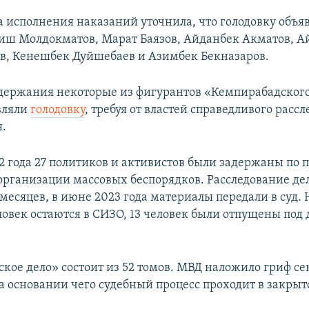
 исполнения наказаний уточнила, что голодовку объя
иш Молдокматов, Марат Баязов, Айданбек Акматов, А
в, Кенешбек Дуйшебаев и Азимбек Бекназаров.
держания некоторые из фигурантов «Кемпирабадского
вляли
голодовку
, требуя от властей справедливого расс
.
22 года 27 политиков и активистов были задержаны по 
 организации массовых беспорядков. Расследование де
 месяцев, в июне 2023 года материалы передали в суд.
ловек остаются в СИЗО, 13 человек были отпущены по
кое дело» состоит из 52 томов. МВД наложило гриф се
а основании чего судебный процесс проходит в закры