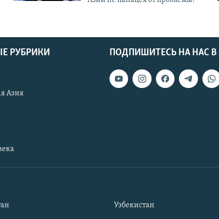
Е РУБРИКИ
ПОДПИШИТЕСЬ НА НАС В
я Азия
века
тан
Узбекистан