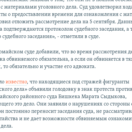
с материалами уголовного дела. Суд удовлетворил ход
ты о предоставлении времени для ознакомления с ма
новил отложить рассмотрение дела на 5 сентября. Данн
ва подтверждаются протоколом судебного заседания, а 
судебного заседания», - отметили в суде.
омайском суде добавили, что во время рассмотрения д
ка обвиняемого обязательна, а если он обвиняется в т
 то обязательно и участие его адвоката.
ало
известно
, что находящиеся под стражей фигуранты
кого дела» объявили голодовку в знак протеста проти
айского районного суда Бишкека Марата Сыдыкова,
щего это дело. Они заявили о нарушениях со стороны 
 он постоянно переносит заседания суда, не рассматри
тайства и не дает возможности обвиняемым ознакомит
дела.