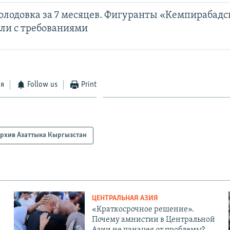
олодовка за 7 месяцев. Фигуранты «Кемпирабадс
ли с требованиями
ся
Follow us
Print
рхив Азаттыка Кыргызстан
ЦЕНТРАЛЬНАЯ АЗИЯ
«Краткосрочное решение».
Почему амнистии в Центральной
Азии не панацея от проблемы?