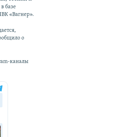
 в базе
ЧВК «Вагнер».
щается,
сообщило о
gram-каналы