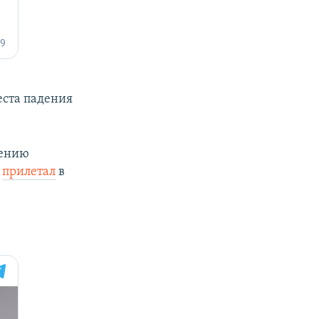
еста падения
гению
я
прилетал
в