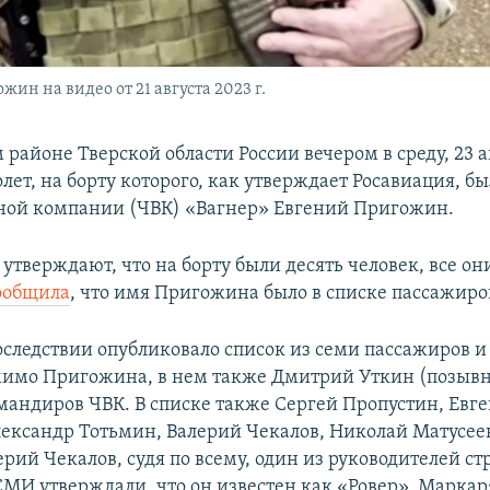
ин на видео от 21 августа 2023 г.
 районе Тверской области России вечером в среду, 23 а
лет, на борту которого, как утверждает Росавиация, бы
ной компании (ЧВК) «Вагнер» Евгений Пригожин.
утверждают, что на борту были десять человек, все он
ообщила
, что имя Пригожина было в списке пассажиро
оследствии опубликовало список из семи пассажиров и
имо Пригожина, в нем также Дмитрий Уткин (позывн
мандиров ЧВК. В списке также Сергей Пропустин, Евг
ександр Тотьмин, Валерий Чекалов, Николай Матусеев
рий Чекалов, судя по всему, один из руководителей ст
МИ утверждали, что он известен как «Ровер». Маркар