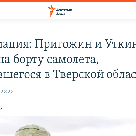
иация: Пригожин и Утки
на борту самолета,
вшегося в Тверской обла
, 08:08
ся