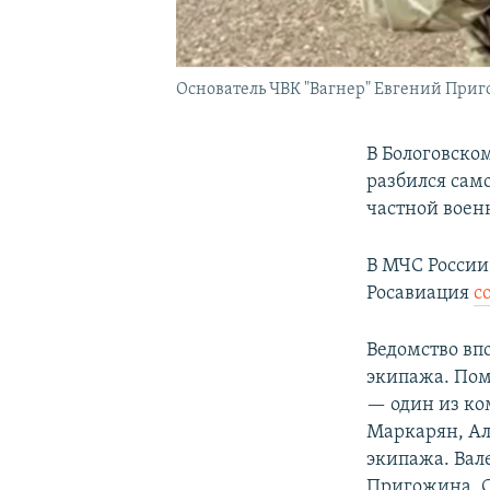
Основатель ЧВК "Вагнер" Евгений Пригож
В Бологовском
разбился само
частной воен
В МЧС России 
Росавиация
с
Ведомство вп
экипажа. Пом
— один из ко
Маркарян, Ал
экипажа. Вале
Пригожина, С