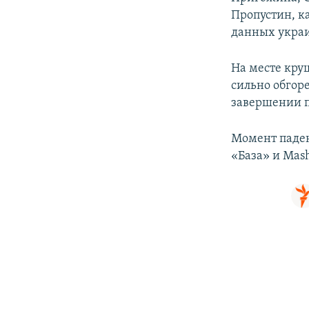
Пропустин, к
данных украи
На месте круш
сильно обгор
завершении п
Момент паден
«База» и Mas