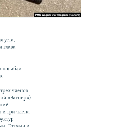
вгуста,
л глава
и погибли.
в.
 трех членов
ой «Вагнер»)
ений
 и три члена
руктур
ян, Тотмин и