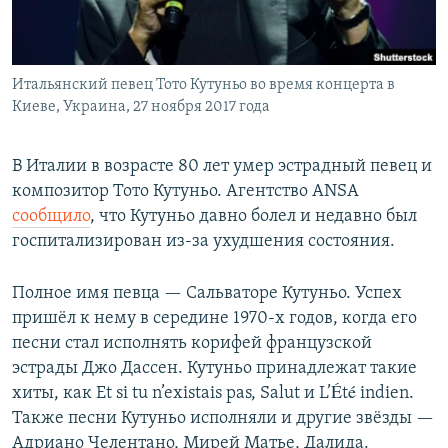
Итальянский певец Тото Кутуньо во время концерта в
Киеве, Украина, 27 ноября 2017 года
В Италии в возрасте 80 лет умер эстрадный певец и
композитор Тото Кутуньо. Агентство ANSA
сообщило
, что Кутуньо давно болел и недавно был
госпитализирован из-за ухудшения состояния.
Полное имя певца — Сальваторе Кутуньо. Успех
пришёл к нему в середине 1970-х годов, когда его
песни стал исполнять корифей французской
эстрады Джо Дассен. Кутуньо принадлежат такие
хиты, как Et si tu n’existais pas, Salut и L’Été indien.
Также песни Кутуньо исполняли и другие звёзды —
Адриано Челентано, Мирей Матье, Далида.