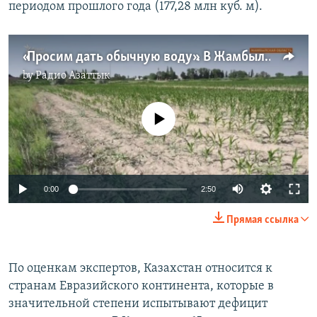
периодом прошлого года (177,28 млн куб. м).
«Просим дать обычную воду». В Жамбылской области фермерам нечем поливать поля
by
Радио Азаттык
No media source currently available
Auto
0:00
2:50
240p
Прямая ссылка
360p
Auto
240p
360p
480p
480p
По оценкам экспертов, Казахстан относится к
странам Евразийского континента, кото­рые в
720p
720p
1080p
значительной степени испытывают дефи­цит
1080p