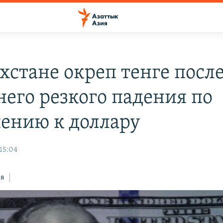
хстане окреп тенге посл
него резкого падения по
ению к доллару
 15:04
ся