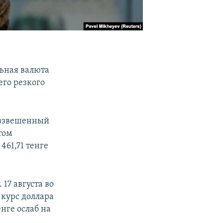
ьная валюта
его резкого
невзвешенный
том
461,71 тенге
17 августа во
 курс доллара
енге ослаб на