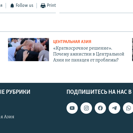
ся
Follow us
Print
ЦЕНТРАЛЬНАЯ АЗИЯ
«Краткосрочное решение».
Почему амнистии в Центральной
Азии не панацея от проблемы?
Е РУБРИКИ
ПОДПИШИТЕСЬ НА НАС В
я Азия