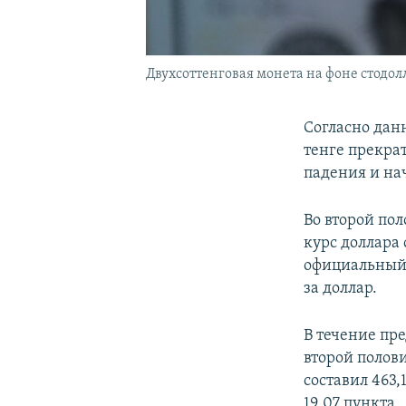
Двухсоттенговая монета на фоне стодо
Согласно дан
тенге прекра
падения и на
Во второй по
курс доллара 
официальный к
за доллар.
В течение пре
второй полов
составил 463,
19,07 пункта.