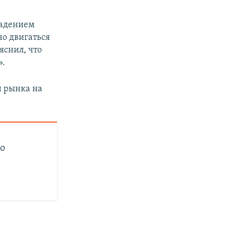
падением
но двигаться
яснил, что
».
й рынка на
то