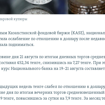
лларовой купюры
ным Казахстанской фондовой биржи (KASE), национал
тила ослабление по отношению к доллару после недавн
чала подниматься.
ловине дня 21 августа по итогам дневных торгов сред
составил 452,34 тенге, снизившись на 7,27 тенге. При э
урс Национального банка на 19–21 августа составляет 
дыдущих недель тенге слабел по отношению к доллару. 
ине дня по итогам вечерних торгов средневзвешенный
19 тенге, повысившись за сутки на 7,9 тенге. За месяц т