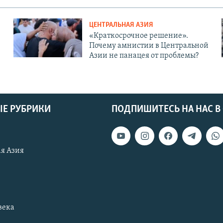
ЦЕНТРАЛЬНАЯ АЗИЯ
«Краткосрочное решение».
Почему амнистии в Центральной
Азии не панацея от проблемы?
Е РУБРИКИ
ПОДПИШИТЕСЬ НА НАС В
я Азия
века