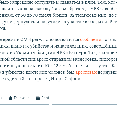
было запрещено отступать и сдаваться в плен. Тем, кто 
щали выход на свободу. Таким образом, в ЧВК завербо
нкам, от 50 до 70 тысяч бойцов. 32 тысячи из них, по 
 уже вернулись и получили за участие в боевых дейс
ия.
е время в СМИ регулярно появляются
сообщения
о тяж
ниях, включая убийства и изнасилования, совершённы
ся из Украины бойцами ЧВК «Вагнер». Так, в конце 
кой области под арест отправили вагнеровца, подозре
нии двух школьниц 10 и 12 лет. А в начале августа в К
 в убийстве шестерых человек был
арестован
вернувш
ее судимый вагнеровец Игорь Софонов.
ся
Follow us
Print