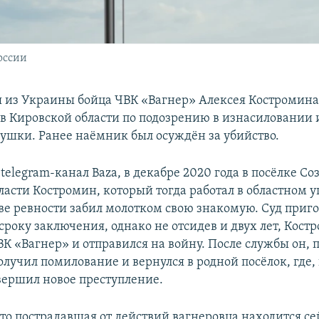
оссии
 из Украины бойца ЧВК «Вагнер» Алексея Костромин
в Кировской области по подозрению в изнасиловании
вушки. Ранее наёмник был осуждён за убийство.
telegram-канал Baza, в декабре 2020 года в посёлке С
ласти Костромин, который тогда работал в областном 
ве ревности забил молотком свою знакомую. Суд приго
сроку заключения, однако не отсидев и двух лет, Кост
К «Вагнер» и отправился на войну. После службы он, п
лучил помилование и вернулся в родной посёлок, где,
овершил новое преступление.
что пострадавшая от действий вагнеровца находится се