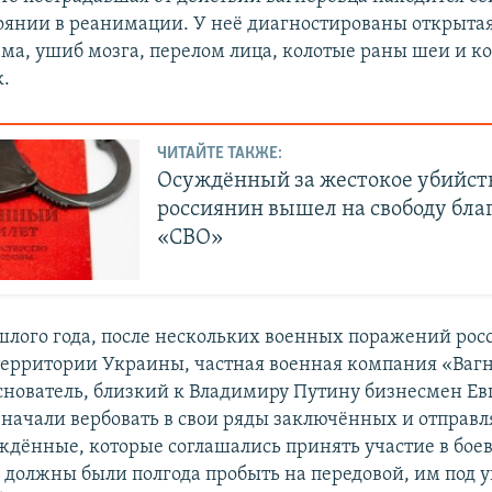
оянии в реанимации. У неё диагностированы открыта
вма, ушиб мозга, перелом лица, колотые раны шеи и к
к.
ЧИТАЙТЕ ТАКЖЕ:
Осуждённый за жестокое убийст
россиянин вышел на свободу бла
«СВО»
шлого года, после нескольких военных поражений рос
территории Украины, частная военная компания «Вагн
снователь, близкий к Владимиру Путину бизнесмен Е
ачали вербовать в свои ряды заключённых и отправля
ждённые, которые соглашались принять участие в бое
 должны были полгода пробыть на передовой, им под у