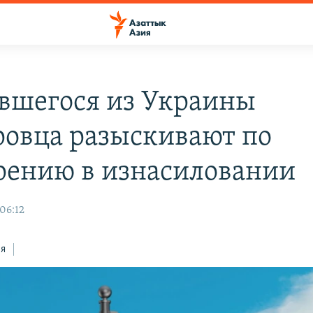
вшегося из Украины
ровца разыскивают по
рению в изнасиловании
 06:12
ся