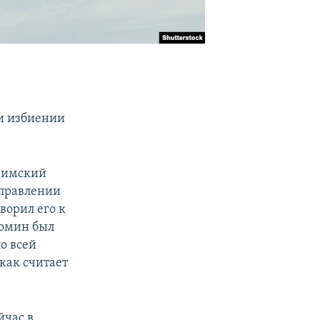
а
 и избиении
озимский
управлении
ворил его к
ромин был
о всей
 как считает
йчас в