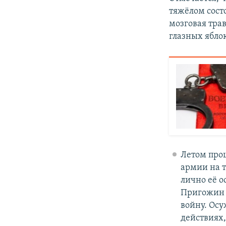
тяжёлом сост
мозговая тра
глазных ябло
Летом про
армии на 
лично её о
Пригожин н
войну. Осу
действиях,