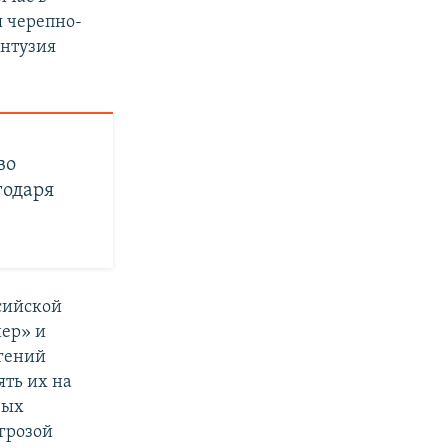
я черепно-
онтузия
во
годаря
сийской
ер» и
вгений
ть их на
вых
грозой