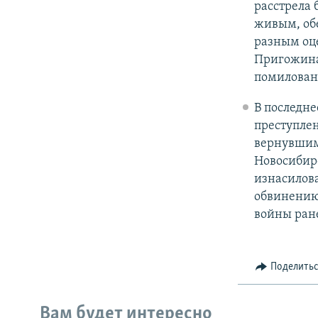
расстрела 
живым, обе
разным оце
Пригожина,
помилован
В последне
преступле
вернувшими
Новосибирс
изнасилова
обвинению
войны ран
Поделить
Вам будет интересно