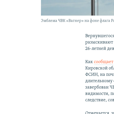
Эмблема ЧВК «Вагнер» на фоне флага Р
Вернувшегося
разыскивают 
26-летней де
Как
сообщает
Кировской об
ФСИН, на поч
длительному 
завербован ЧВ
видимости, по
следствие, с
Отмечается, 