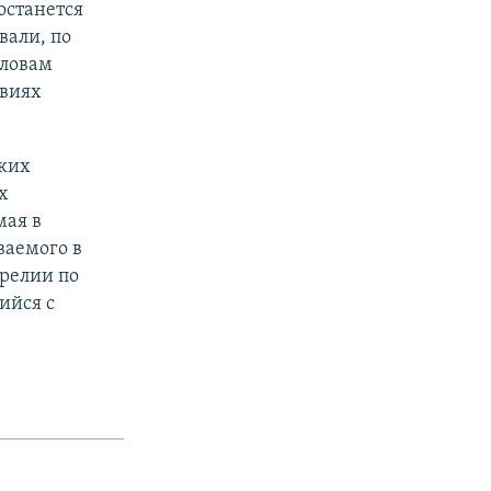
останется
вали, по
словам
твиях
ких
х
мая в
ваемого в
арелии по
ийся с