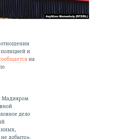
в отношении
 полицией и
сообщается
на
по
су Мадияром
овной
оловное дело
ый
анных,
не добыто»,