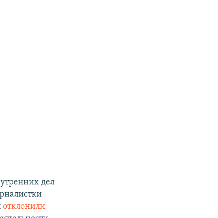
нутренних дел
урналистки
я
отклонили