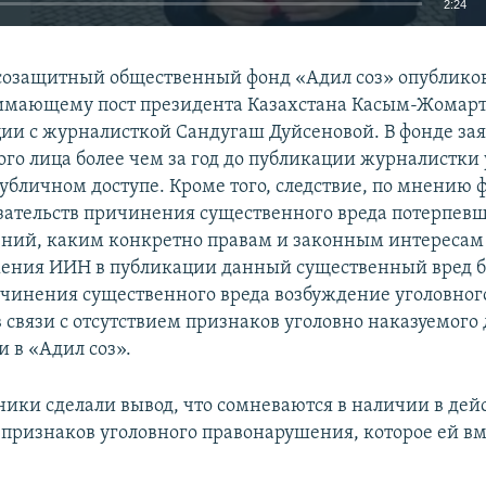
2:24
EMBED
созащитный общественный фонд «Адил соз» опублико
имающему пост президента Казахстана Касым-Жомарту
ции с журналисткой Сандугаш Дуйсеновой. В фонде зая
го лица более чем за год до публикации журналистки
убличном доступе. Кроме того, следствие, по мнению 
Auto
240p
360p
480p
зательств причинения существенного вреда потерпевш
ений, каким конкретно правам и законным интереса
720p
1080p
ения ИИН в публикации данный существенный вред б
ичинения существенного вреда возбуждение уголовног
 связи с отсутствием признаков уголовно наказуемого 
 в «Адил соз».
ики сделали вывод, что сомневаются в наличии в дей
признаков уголовного правонарушения, которое ей в