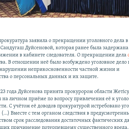
прокуратура заявила о прекращении уголовного дела 
Сандугаш Дуйсеновой, которая ранее была задержана
нижении в кабинете следователя. О прекращении дела
тва. В отношении неё было возбуждено уголовное дело 
 нарушении неприкосновенности частной жизни и
ства о персональных данных и их защите.
2023 года Дуйсенова принята прокурором области Жеті
на личном приёме по вопросу привлечения её к угол
ти. С учётом её доводов прокуратурой истребовано уг
 (...) Вместе с тем органом следствия в предусмотренн
ством срок расследования достаточных фактических д
их причинение потерпевшему существенного вреда, 