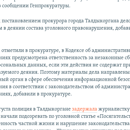
в сообщении Генпрокуратуры.
им постановлением прокурора города Талдыкоргана де
ем в деянии состава уголовного правонарушения, добав
к отметили в прокуратуре, в Кодексе об администрати
иях предусмотрена ответственность за незаконные сб
рсональных данных, если эти действия не содержат пр
азуемого деяния. Поэтому материалы дела направлены
ый орган в сфере обеспечения информационной безоп
ния в соответствии с законодательством об админист
иях, добавили в прокуратуре.
вгуста полиция в Талдыкоргане
задержала
журналистку
 начали подозревать по уголовной статье «Посягательс
нность частной жизни и нарушение законодательства