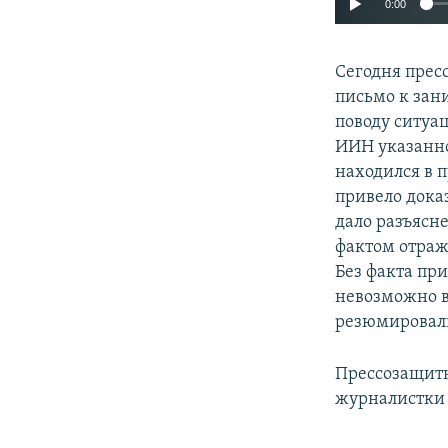
0:00
Сегодня прес
письмо к зан
поводу ситуа
ИИН указанно
находился в п
привело дока
дало разъясн
фактом отраж
Без факта пр
невозможно в
резюмировали
Прессозащитн
журналистки 