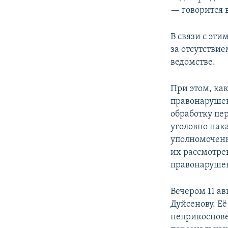
— говорится 
В связи с эт
за отсутстви
ведомстве.
При этом, ка
правонарушен
обработку пе
уголовно нак
уполномоченн
их рассмотре
правонарушен
Вечером 11 а
Дуйсенову. Её
неприкоснове