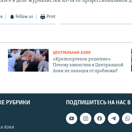
казе» в деле журналистки из-за её профессиональной д
ся
Follow us
Print
ЦЕНТРАЛЬНАЯ АЗИЯ
«Краткосрочное решение».
Почему амнистии в Центральной
Азии не панацея от проблемы?
Е РУБРИКИ
ПОДПИШИТЕСЬ НА НАС В
я Азия