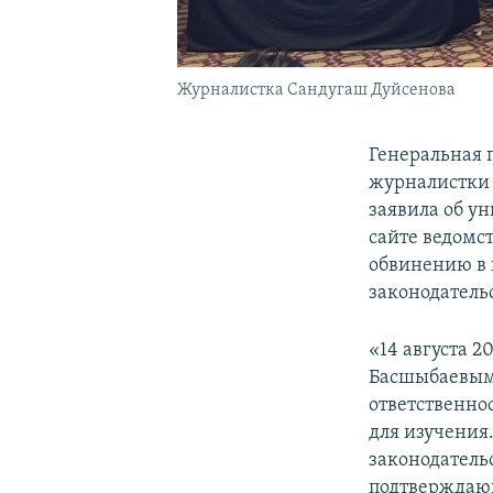
Журналистка Сандугаш Дуйсенова
Генеральная 
журналистки 
заявила об у
сайте ведомс
обвинению в
законодатель
«14 августа 
Басшыбаевым 
ответственнос
для изучения.
законодатель
подтверждающ