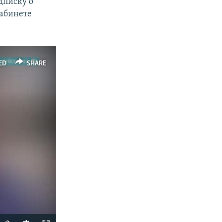
дписку о
кабинете
ED
SHARE
Auto