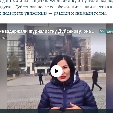
 данных и их защите». Журналистку отпустили под по
ндугаш Дуйсенова после освобождения заявила, что в 
её подвергли унижению — раздели и снимали голой.
В Казахстане задержали журналистку Дуйсенову: она рассказала, как её раздели и снимали голой на видео в кабинете следователя
EMB
ттык
No media source currently available