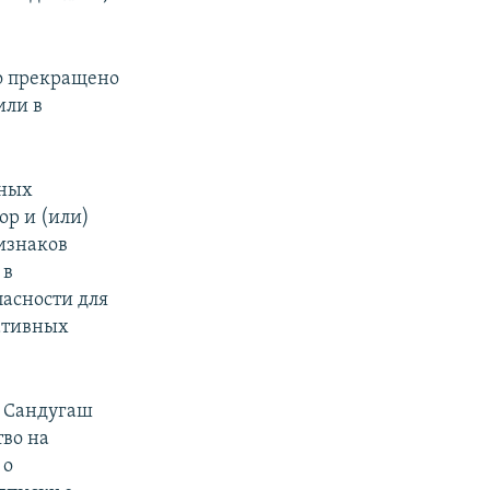
ло прекращено
или в
вных
ор и (или)
изнаков
 в
асности для
ративных
 Сандугаш
тво на
 о