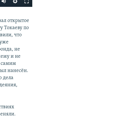
240p
SHARE
вал открытое
360p
 Токаеву по
480p
вили, что
720p
 уже
фонда, не
1080p
ему и не
м самим
ыл нанесён.
px
width
о дела
деяния,
ствиях
меняли.