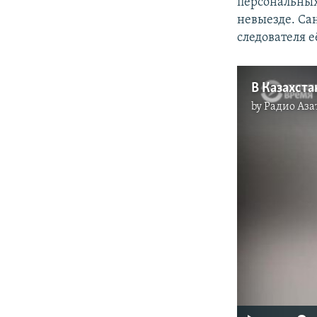
персональных
невыезде. Са
следователя 
by
Радио Аза