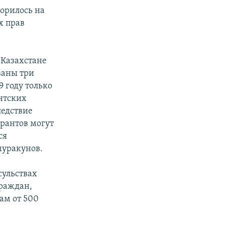
ворилось на
х прав
 Казахстане
ваны три
9 году только
нтских
ледствие
грантов могут
ся
муракунов.
сульствах
граждан,
ам от 500