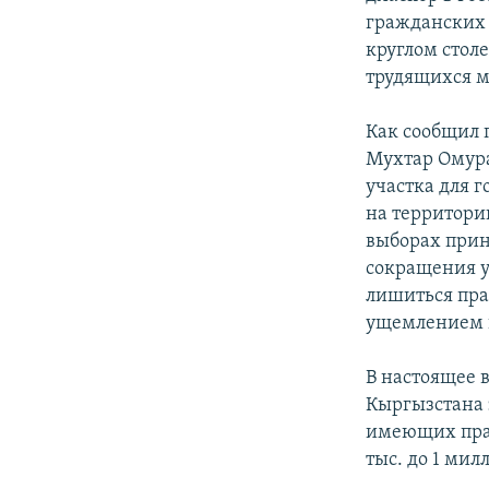
гражданских 
круглом стол
трудящихся м
Как сообщил 
Мухтар Омура
участка для г
на территори
выборах прин
сокращения у
лишиться пра
ущемлением г
В настоящее 
Кыргызстана 
имеющих прав
тыс. до 1 ми