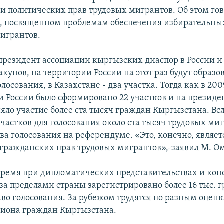
и политических прав трудовых мигрантов. Об этом го
е, посвященном проблемам обеспечения избирательны
игрантов.
президент ассоциации кыргызских диаспор в России и
кунов, на территории России на этот раз будут образо
олосования, в Казахстане - два участка. Тогда как в 200
и России было сформировано 22 участков и на президе
яло участие более ста тысяч граждан Кыргызстана. Вс
частков для голосования около ста тысяч трудовых ми
ва голосования на референдуме. «Это, конечно, являет
ражданских прав трудовых мигрантов»,-заявил М. О
время при дипломатических представительствах и кон
за пределами страны зарегистрировано более 16 тыс. 
о голосования. За рубежом трудятся по разным оценк
ллиона граждан Кыргызстана.