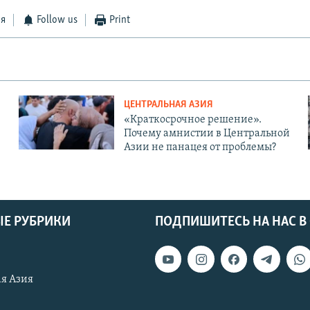
ся
Follow us
Print
ЦЕНТРАЛЬНАЯ АЗИЯ
«Краткосрочное решение».
Почему амнистии в Центральной
Азии не панацея от проблемы?
Е РУБРИКИ
ПОДПИШИТЕСЬ НА НАС В
я Азия