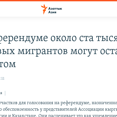
ферендуме около ста тыс
вых мигрантов могут ост
ртом
:11
ся
частков для голосования на референдуме, назначенно
о обеспокоенность у представителей Ассоциации кыр
ссии и Казахстане. Они расценивает это как ущемлени