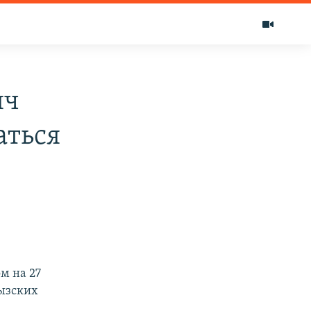
яч
аться
м на 27
гызских
е