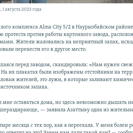
1 августа 2023 года
лого комплекса Alma City 5/2 в Наурызбайском район
ю протеста против работы картонного завода, располо
омами. Жители жаловались на неприятный запах, исх
бовали перенести его в другое место.
вшаяся перед заводом, скандировала: «Нам нужен свеж
» На их плакатах были изображены отстойники на тер
словам жителей, это лужи, в которые заливают химичес
 источником запаха.
л мне оставаться дома, но здесь невозможно дышать н
ушераздирающе, — заявила Азаттыку одна из жительн
ре месяца с тех пор, как я переехала. У меня болен р
Кто ответит на это? Зачем нам дали такой дом? — сооб