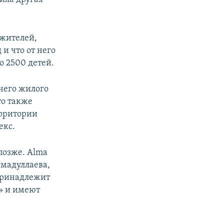
 жителей,
 и что от него
о 2500 детей.
него жилого
то также
ерритории
екс.
 позже. Alma
умадуллаева,
 принадлежит
» и имеют