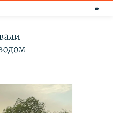
вали
аводом