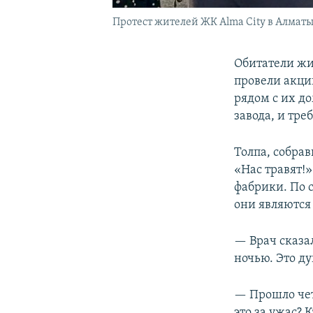
Протест жителей ЖК Alma City в Алматы, 
Обитатели жи
провели акци
рядом с их д
завода, и тре
Толпа, собра
«Нас травят!
фабрики. По 
они являются
— Врач сказа
ночью. Это д
— Прошло четы
это за ужас? 