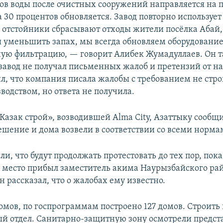
ов воды после очистных сооружений направляется на 
 30 процентов обновляется. Завод повторно использует 
 отстойники сбрасывают отходы жители посёлка Абай,
 уменьшить запах, мы всегда обновляем оборудование
ую фильтрацию, — говорит Алибек Жумадуллаев. Он 
 завод не получал письменных жалоб и претензий от н
л, что компания писала жалобы с требованием не стро
водством, но ответа не получила.
Казак строй», возводившей Alma City, Азаттыку сообщи
ешение и дома возвели в соответствии со всеми норма
и, что будут продолжать протестовать до тех пор, пок
а место прибыл заместитель акима Наурызбайского ра
 рассказал, что о жалобах ему известно.
домов, по госпрограммам построено 127 домов. Строить
й отдел. Санитарно-защитную зону осмотрели предст