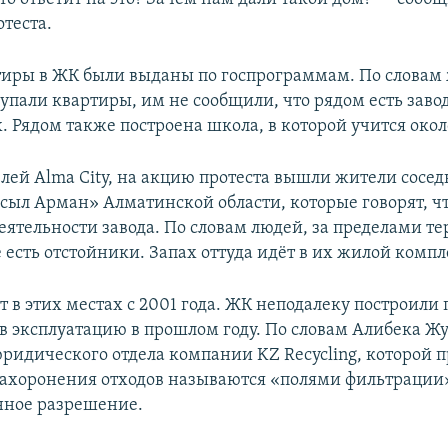
теста.
иры в ЖК были выданы по госпрограммам. По словам
упали квартиры, им не сообщили, что рядом есть завод
. Рядом также построена школа, в которой учится окол
ей Alma City, на акцию протеста вышли жители сосед
сыл Арман» Алматинской области, которые говорят, ч
деятельности завода. По словам людей, за пределами т
 есть отстойники. Запах оттуда идёт в их жилой компл
т в этих местах с 2001 года. ЖК неподалеку построили
н в эксплуатацию в прошлом году. По словам Алибека Ж
ридического отдела компании KZ Recycling, которой
 захоронения отходов называются «полями фильтрации
нное разрешение.