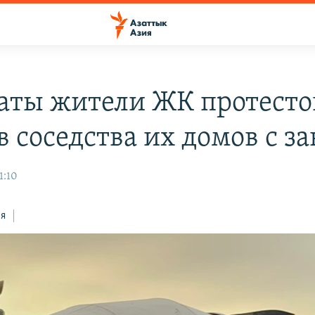
аты жители ЖК протесто
в соседства их домов с з
1:10
ся