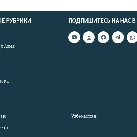
Е РУБРИКИ
ПОДПИШИТЕСЬ НА НАС В
я Азия
века
тан
Узбекистан
тан