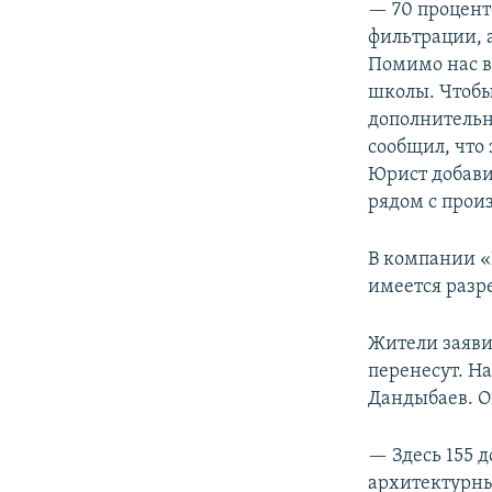
— 70 процент
фильтрации, а
Помимо нас в
школы. Чтобы
дополнительн
сообщил, что
Юрист добави
рядом с произ
В компании «
имеется разр
Жители заявил
перенесут. Н
Дандыбаев. Он
— Здесь 155 
архитектурны