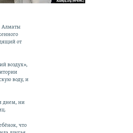
е Алматы
женного
одящий от
ий воздух»,
ритории
кую воду, и
и днем, ни
иц.
ебёнок, что
щила другая