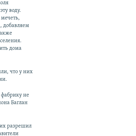
поля
эту воду.
 мечеть,
, добавляем
также
аселения.
ить дома
ли, что у них
ми.
а фабрику не
йона Баглан
 их разрешил
авители