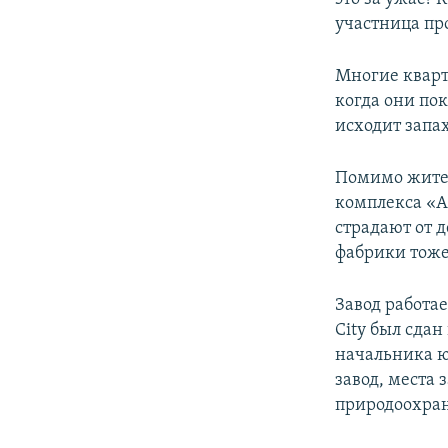
участница про
Многие кварт
когда они пок
исходит запах
Помимо жител
комплекса «А
страдают от 
фабрики тоже
Завод работае
City был сда
начальника ю
завод, места
природоохра