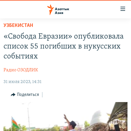
Доступность
ссылок
Вернуться
УЗБЕКИСТАН
к
ЦЕНТРАЛЬНАЯ АЗИЯ
«Свобода Евразии» опубликовала
основному
НОВОСТИ
КАЗАХСТАН
содержанию
список 55 погибших в нукусских
ВОЙНА В УКРАИНЕ
Вернутся
КЫРГЫЗСТАН
событиях
к
НА ДРУГИХ ЯЗЫКАХ
УЗБЕКИСТАН
главной
Радио ОЗОДЛИК
ТАДЖИКИСТАН
ҚАЗАҚША
навигации
ПОДПИШИТЕСЬ НА НАС В СОЦСЕТЯХ
Вернутся
31 июля 2023, 14:31
КЫРГЫЗЧА
к
ЎЗБЕКЧА
Поделиться
поиску
ТОҶИКӢ
Все сайты РСЕ/РС
TÜRKMENÇE