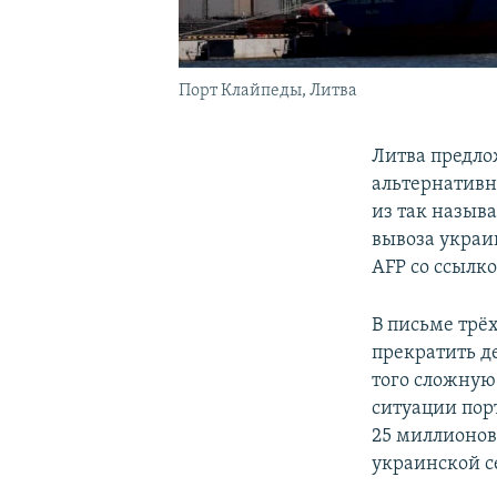
Порт Клайпеды, Литва
Литва предло
альтернативн
из так назыв
вывоза украи
AFP со ссылк
В письме трё
прекратить де
того сложную
ситуации пор
25 миллионов
украинской с