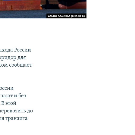
ыхода России
оридор для
том сообщает
России
дшают и без
 В этой
перевозить до
ля транзита