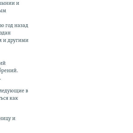
умынии и
вым
ю год назад
оздан
м и другими
ний
брений.
.
 следующие в
ься как
ницу и