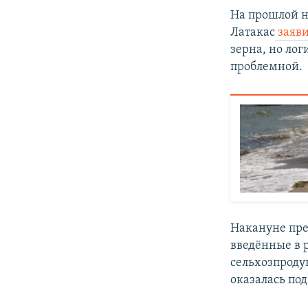
На прошлой н
Латакас
заяв
зерна, но лог
проблемной.
Накануне пре
введённые в 
сельхозпроду
оказалась под