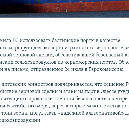
жила ЕС использовать балтийские порты в качестве
ого маршрута для экспорта украинского зерна после в
аемой зерновой сделки, обеспечивавшей безопасный к
нских сельхозпродуктов из черноморских портов. Об э
ой на письмо, отправленное 24 июля в Еврокомиссию.
х литовских министров подчёркивается, что решение 
йствие зерновой сделки и атаки на порт в Одессе уху
 ситуацию с продовольственной безопасностью в мире.
ты Балтийского моря, через которые можно ежегодно 
 тонн зерна, могут стать «надёжной альтернативой» д
ельхозпродукции.