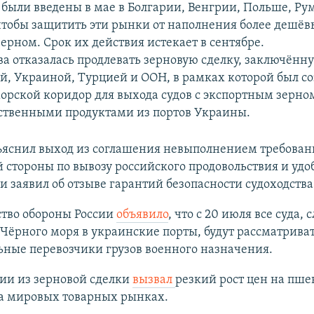
были введены в мае в Болгарии, Венгрии, Польше, Р
тобы защитить эти рынки от наполнения более дешё
ерном. Срок их действия истекает в сентябре.
ва отказалась продлевать зерновую сделку, заключённу
й, Украиной, Турцией и ООН, в рамках которой был с
орской коридор для выхода судов с экспортным зерно
ственными продуктами из портов Украины.
ъяснил выход из соглашения невыполнением требова
 стороны по вывозу российского продовольствия и удо
 заявил об отзыве гарантий безопасности судоходства
тво обороны России
объявило
, что с 20 июля все суда,
Чёрного моря в украинские порты, будут рассматриват
ные перевозчики грузов военного назначения.
ии из зерновой сделки
вызвал
резкий рост цен на пше
на мировых товарных рынках.