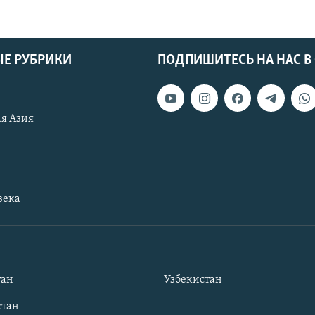
Е РУБРИКИ
ПОДПИШИТЕСЬ НА НАС В
я Азия
века
тан
Узбекистан
тан