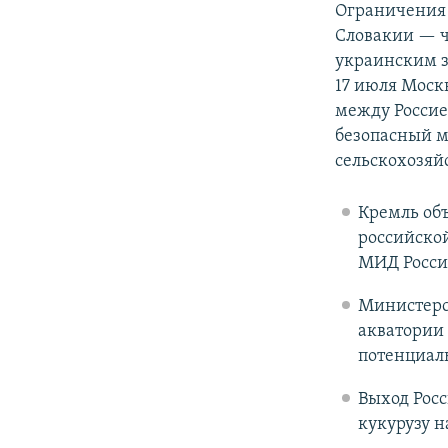
Ограничения 
Словакии — ч
украинским з
17 июля Моск
между Россие
безопасный м
сельскохозяй
Кремль об
российской
МИД России
Министерс
акватории 
потенциаль
Выход Росс
кукурузу 