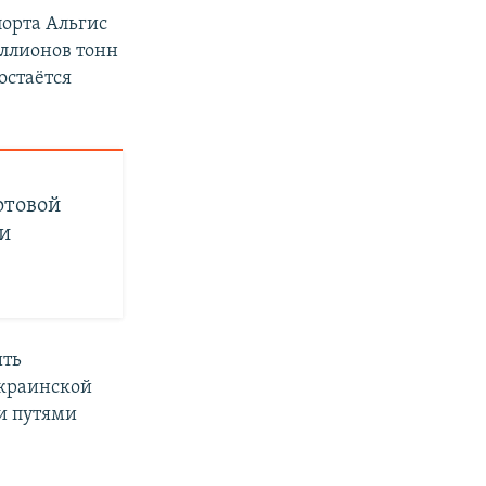
орта Альгис
иллионов тонн
остаётся
ртовой
и
ить
украинской
и путями