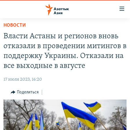
Доступность
ссылок
Вернуться
НОВОСТИ
к
ЦЕНТРАЛЬНАЯ АЗИЯ
Власти Астаны и регионов вновь
основному
НОВОСТИ
КАЗАХСТАН
содержанию
отказали в проведении митингов в
ВОЙНА В УКРАИНЕ
Вернутся
КЫРГЫЗСТАН
поддержку Украины. Отказали на
к
НА ДРУГИХ ЯЗЫКАХ
УЗБЕКИСТАН
все выходные в августе
главной
ТАДЖИКИСТАН
ҚАЗАҚША
навигации
ПОДПИШИТЕСЬ НА НАС В СОЦСЕТЯХ
17 июля 2023, 16:20
Вернутся
КЫРГЫЗЧА
к
Поделиться
ЎЗБЕКЧА
поиску
ТОҶИКӢ
Все сайты РСЕ/РС
TÜRKMENÇE