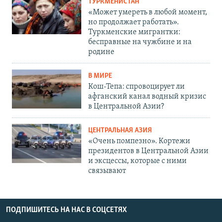
ТУРКМЕНИСТАН
«Может умереть в любой момент,
но продолжает работать».
Туркменские мигрантки:
бесправные на чужбине и на
родине
В МИРЕ
Кош-Тепа: спровоцирует ли
афганский канал водный кризис
в Центральной Азии?
ЦЕНТРАЛЬНАЯ АЗИЯ
«Очень помпезно». Кортежи
президентов в Центральной Азии
и эксцессы, которые с ними
связывают
ПОДПИШИТЕСЬ НА НАС В СОЦСЕТЯХ