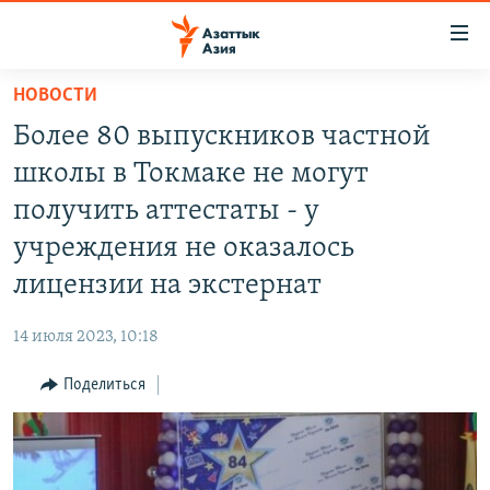
Доступность
ссылок
Вернуться
НОВОСТИ
к
ЦЕНТРАЛЬНАЯ АЗИЯ
Более 80 выпускников частной
основному
НОВОСТИ
КАЗАХСТАН
содержанию
школы в Токмаке не могут
ВОЙНА В УКРАИНЕ
Вернутся
КЫРГЫЗСТАН
получить аттестаты - у
к
НА ДРУГИХ ЯЗЫКАХ
УЗБЕКИСТАН
учреждения не оказалось
главной
ТАДЖИКИСТАН
ҚАЗАҚША
навигации
лицензии на экстернат
ПОДПИШИТЕСЬ НА НАС В СОЦСЕТЯХ
Вернутся
КЫРГЫЗЧА
к
14 июля 2023, 10:18
ЎЗБЕКЧА
поиску
Поделиться
ТОҶИКӢ
Все сайты РСЕ/РС
TÜRKMENÇE