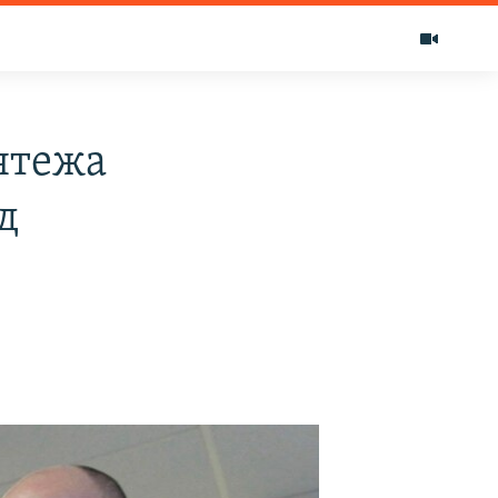
ятежа
д