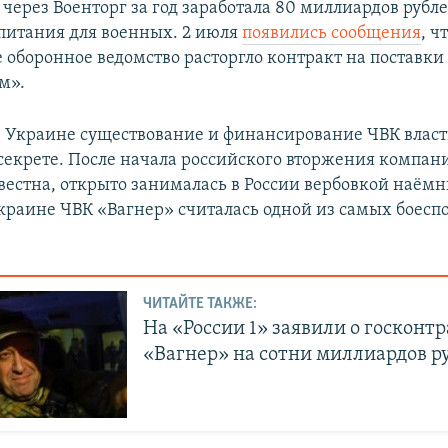
через Военторг за год заработала 80 миллиардов рубле
питания для военных. 2 июля
появились сообщения
, ч
 оборонное ведомство расторгло контракт на поставки
м».
в Украине существование и финансирование ЧВК власт
секрете. После начала российского вторжения компани
естна, открыто занималась в России вербовкой наёмн
краине ЧВК «Вагнер» считалась одной из самых боесп
ЧИТАЙТЕ ТАКЖЕ:
На «России 1» заявили о госконт
«Вагнер» на сотни миллиардов р