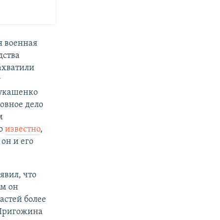
я военная
дства
ахватили
у
укашенко
овное дело
м
ло
известно
,
он и его
явил, что
ом он
астей более
 Пригожина