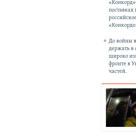
«Конкорд» 
поставках 
российское
«Конкордо
До войны 
держать в 
широко изв
фронте в У
частей.