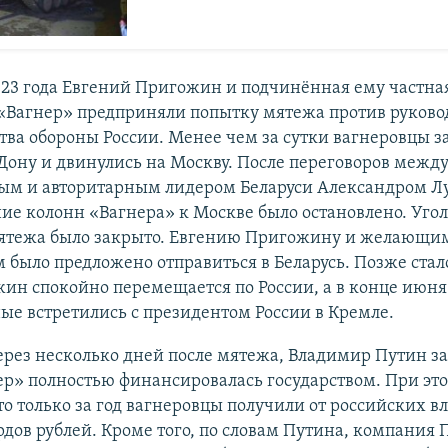
23 года Евгений Пригожин и подчинённая ему частна
«Вагнер» предприняли попытку мятежа против руково
ва обороны России. Менее чем за сутки вагнеровцы з
Дону и двинулись на Москву. После переговоров межд
м и авторитарным лидером Беларуси Александром Л
е колонн «Вагнера» к Москве было остановлено. Угол
мятежа было закрыто. Евгению Пригожину и желающи
было предложено отправиться в Беларусь. Позже ста
ин спокойно перемещается по России, а в конце июня 
е встретились с президентом России в Кремле.
ерез несколько дней после мятежа, Владимир Путин за
р» полностью финансировалась государством. При эт
то только за год вагнеровцы получили от российских вл
дов рублей. Кроме того, по словам Путина, компания