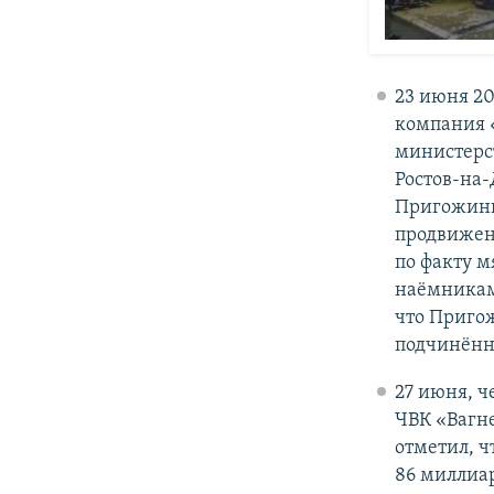
23 июня 20
компания 
министерст
Ростов-на-
Пригожины
продвижени
по факту 
наёмникам 
что Пригож
подчинённы
27 июня, ч
ЧВК «Вагне
отметил, ч
86 миллиар