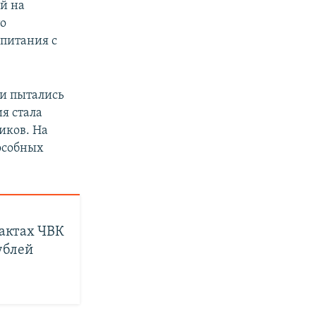
й на
то
 питания с
и пытались
я стала
иков. На
особных
рактах ЧВК
ублей