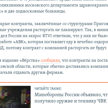
оликлиники московского департамента здравоохранен
к» и две подмосковные больницы.
старые контракты, заключённые со структурами Приго
ные учреждения расторгать не планируют. Так, в мини
дел России на запрос RTVI ответили, что у них не был
работе «АВК», которая поставляет еду в лечебно-оздор
Д, поэтому контракт с компанией расторгать не будут.
я издание «Вёрстка»
сообщило
, что контракты на пост
овской области, которые обычно доставались компан
ачали отдавать другим фирмам.
ЧИТАЙТЕ ТАКЖЕ:
Минобороны России объявило, чт
получило оружие и технику ЧВК