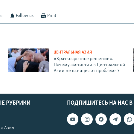
ся
Follow us
Print
ЦЕНТРАЛЬНАЯ АЗИЯ
«Краткосрочное решение».
Почему амнистии в Центральной
Азии не панацея от проблемы?
Е РУБРИКИ
ПОДПИШИТЕСЬ НА НАС В
я Азия