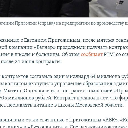
гений Пригожин (справа) на предприятии по производству ш
язанные с Евгением Пригожиным, после мятежа осно
ной компании «Вагнер» продолжили получать контрак
ания в школы и больницы. Об этом
сообщает
RTVI со сс
после 24 июня контракты.
 контрактов составила один миллиард 64 миллиона ру
заказчиком выступило управление образования адми
 Мытищ. Оно заключило контракт с компанией «Про
705 миллионов рублей. Контракт предполагает, что фир
дет поставлять питание в школы Московской области.
тавщиками стали связанные с Пригожиным «АВК», «К
питания» и «Руссоцкапитал». Среди заказчиков также