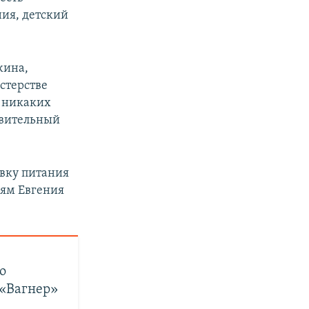
ия, детский
жина,
стерстве
о никаких
овительный
авку питания
иям Евгения
о
 «Вагнер»