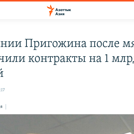
нии Пригожина после м
чили контракты на 1 млр
й
:17
ся