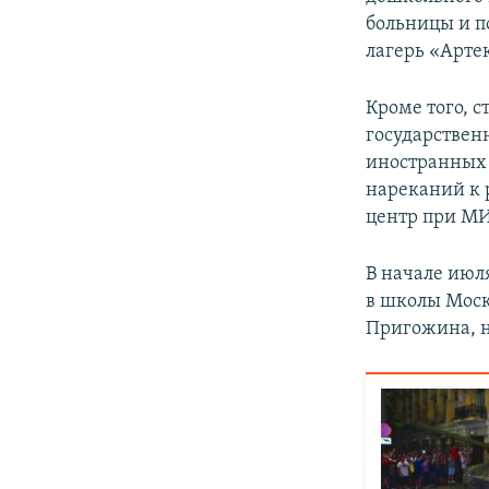
больницы и п
лагерь «Арте
Кроме того, 
государствен
иностранных 
нареканий к 
центр при МИ
В начале июл
в школы Моск
Пригожина, н