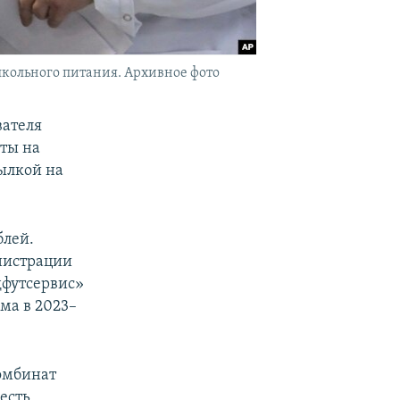
кольного питания. Архивное фото
вателя
ты на
ылкой на
блей.
нистрации
дфутсервис»
ма в 2023–
омбинат
есть